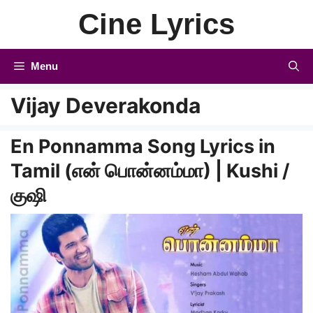
Skip
Cine Lyrics
to
content
Menu
Vijay Deverakonda
En Ponnamma Song Lyrics in
Tamil (என் பொன்னம்மா) | Kushi /
குஷி