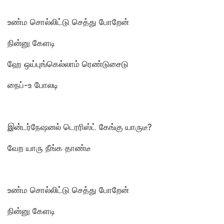
உண்ம சொல்லிட்டு செத்து போறேன்
நின்னு கேளடி
ஹே ஒய்புங்கெல்லாம் ரெண்டுசைடு
நைப்-உ போலடி
இன்டர்நேஷனல் டெரரிஸ்ட் கேங்கு யாருடீ?
வேற யாரு நீங்க தாண்டீ
உண்ம சொல்லிட்டு செத்து போறேன்
நின்னு கேளடி