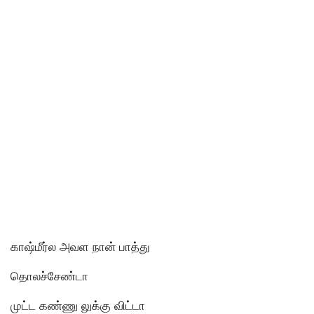
காஷ்மீர்ல அவள நான் பாத்து
தொலச்சேண்டா
முட்ட கண்ணு லுக்கு விட்டா