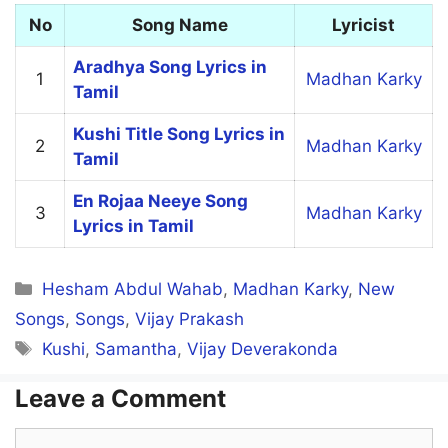
No
Song Name
Lyricist
Aradhya Song Lyrics in
1
Madhan Karky
Tamil
Kushi Title Song Lyrics in
2
Madhan Karky
Tamil
En Rojaa Neeye Song
3
Madhan Karky
Lyrics in Tamil
Categories
Hesham Abdul Wahab
,
Madhan Karky
,
New
Songs
,
Songs
,
Vijay Prakash
Tags
Kushi
,
Samantha
,
Vijay Deverakonda
Leave a Comment
Comment