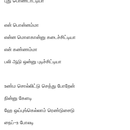
புது பொண்டாட்டியா
என் பொன்னம்மா
என்ன மொளகான்னு கடைச்சிட்டியா
என் கண்ணம்மா
பலி ஆடு ஒன்னு புடிச்சிட்டியா
உண்ம சொல்லிட்டு செத்து போறேன்
நின்னு கேளடி
ஹே ஒய்புங்கெல்லாம் ரெண்டுசைடு
நைப்-உ போலடி