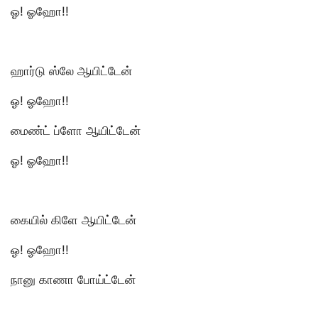
ஓ! ஓஹோ!!
ஹார்டு ஸ்லே ஆயிட்டேன்
ஓ! ஓஹோ!!
மைண்ட் ப்ளோ ஆயிட்டேன்
ஓ! ஓஹோ!!
கையில் கிளே ஆயிட்டேன்
ஓ! ஓஹோ!!
நானு காணா போய்ட்டேன்