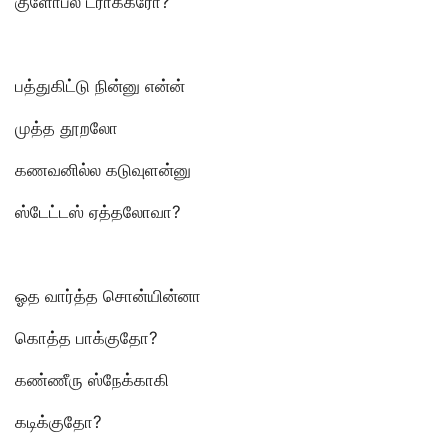
குளோபல் ட்ராக்கரோ?
பத்துகிட்டு நின்னு என்ன்
முத்த தூறலோ
கணவனில்ல கடுவுளன்னு
ஸ்டேட்டஸ் ஏத்தலோவா?
ஓத வார்த்த சொன்யின்னா
கொத்த பாக்குதோ?
கண்ணீரு ஸ்நேக்காகி
கடிக்குதோ?