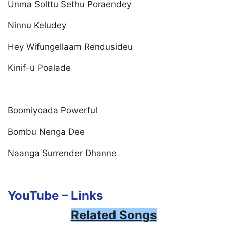
Unma Solttu Sethu Poraendey
Ninnu Keludey
Hey Wifungellaam Rendusideu
Kinif-u Poalade
Boomiyoada Powerful
Bombu Nenga Dee
Naanga Surrender Dhanne
YouTube –
Links
Related
Songs