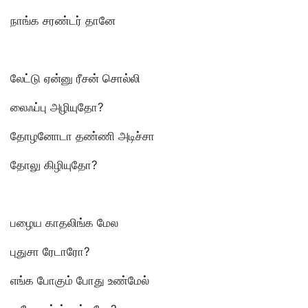
நாங்க சரண்டர் தானே
லேட்டு ஏன்னு ரீசன் சொல்லி
லைஃப்பு அழியுதோ?
தோழனோடா தண்ணி அடிச்சா
தோலு கிழியுதோ?
பழைய காதலிங்க மேல
புதுசா ரேடாரோ?
எங்க போகும் போது உண்மேல்