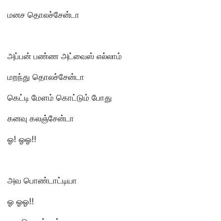
மனச தொலச்சேன்டா
அப்பன் பண்ண அட்வைஸ் எல்லாம்
மறந்து தொலச்சேன்டா
கெட்டி மேளம் கொட்டும் போது
கனவு கலஞ்சேன்டா
ஓ! ஓஓ!!
அவ பொண்டாட்டியா
ஓ ஓஓ!!