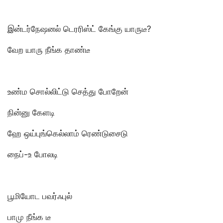
இன்டர்நேஷனல் டெரரிஸ்ட் கேங்கு யாருடீ?
வேற யாரு நீங்க தாண்டீ
உண்ம சொல்லிட்டு செத்து போறேன்
நின்னு கேளடி
ஹே ஒய்புங்கெல்லாம் ரெண்டுசைடு
நைப்-உ போலடி
பூமியோட பவர்ஃபுல்
பாமு நீங்க டீ