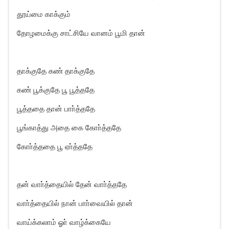
தூய்மை காக்கும்
தோழமைக்கு சாட்சியே வானம் பூமி தான்
தாக்குதே கண் தாக்குதே
கண் பூக்குதே பூ பூத்ததே
பூத்ததை தான் பாா்த்ததே
பூங்காத்து அதை கை கோா்த்ததே
கோா்த்ததை பூ ஏா்த்ததே
தன் வாா்த்தையில் தேன் வாா்த்ததே
வாா்த்தையில் நான் பாா்வையில் தான்
வாய்க்கலாம் ஓா் வாழ்க்கையே