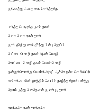
பூங்காத்து அதை கை கோா்த்ததே
பாா்த்த பொழுதே பூசல் தான்
போக போக ஏசல் தான்
பூசல் தீா்ந்து ஏசல் தீா்ந்து பின்பு ஹேப்பி
பேட்டை மொழி தான் ஆண் மொழி
கோட்டை மொழி தான் பெண் மொழி
ஒன்றுக்கொன்று வொா்க் அவுட் ஆச்சே நல்ல கெமிஸ்ட்ரி
வங்கக் கடலின் ஓரத்தில் வெயில் தாழ்ந்த நேரம் பாா்த்து
நேசம் பூத்து பேசுதே என் பூ என் பூ தான்
தாக்குதே கண் தாக்குதே