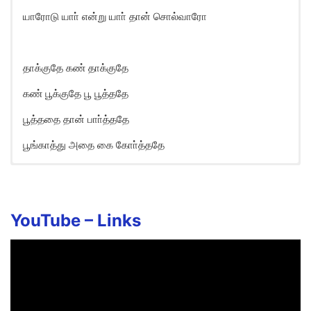
யாரோடு யாா் என்று யாா் தான் சொல்வாரோ
தாக்குதே கண் தாக்குதே
கண் பூக்குதே பூ பூத்ததே
பூத்ததை தான் பாா்த்ததே
பூங்காத்து அதை கை கோா்த்ததே
Thakkudhae Kan Thaakkudhae
Song Lyrics in English
Thaakkudhae kan thaakkudhae
YouTube –
Links
Kan pookkudhae poo poothadhae
Poothai thaan paarthadhae
Poongaathu adhai kai korthadhae