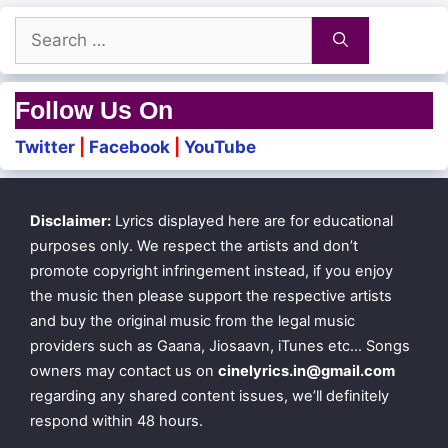
Cell-il dhinamum chatting thaan
Search
for:
Coffee shop-il meeting thaan
Aana pothum aasai nenjil poothadhilai
Follow Us On
Panjum neruppum pakkam thaan
Twitter
|
Facebook
|
YouTube
Patrikaamal nirkkum thaan
Boomiyin mel ivangalai pol paarthadhillai
Disclaimer:
Lyrics displayed here are for educational
Theendum viralgal theendalaam
purposes only. We respect the artists and don’t
theendumpozhudhum
promote copyright infringement instead, if you enjoy
the music then please support the respective artists
Thuimai kaakkum
and buy the original music from the legal music
Thozhamaikku saatchiyae vaanam boomi thaan
providers such as Gaana, Jiosaavn, iTunes etc… Songs
owners may contact us on
cinelyrics.in@gmail.com
regarding any shared content issues, we’ll definitely
Thaakkudhae kan thaakkudhae
respond within 48 hours.