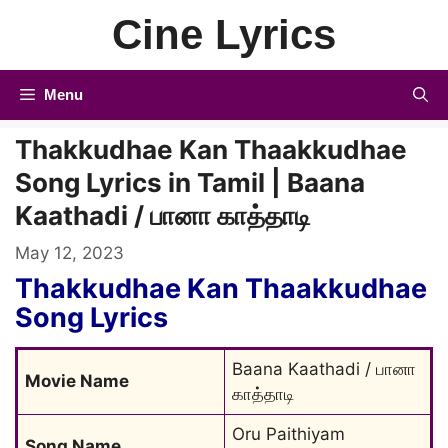
Skip
Cine Lyrics
to
content
Menu
Thakkudhae Kan Thaakkudhae
Song Lyrics in Tamil | Baana
Kaathadi / பானா காத்தாடி
May 12, 2023
Thakkudhae Kan Thaakkudhae
Song Lyrics
Baana Kaathadi / பானா 
Movie Name
காத்தாடி
Oru Paithiyam 
Song Name