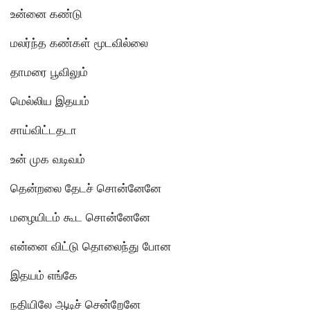
உன்னை கண்டு
மலர்ந்த கண்கள் மூடவில்லை
தாமரை பூவிலும்
மெல்லிய இதயம்
சாய்விட்டதடா
உன் முக வடிவம்
தென்றலை தேடச் சொன்னேனே
மழையிடம் கூட சொன்னேனே
என்னை விட்டு தொலைந்து போன
இதயம் எங்கே
நதியிலே ஆடிச் சென்றேனே