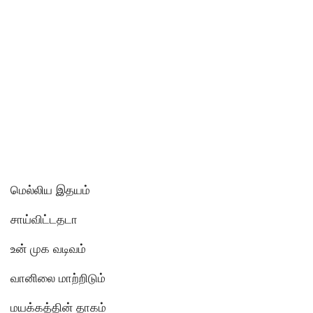
மெல்லிய இதயம்
சாய்விட்டதடா
உன் முக வடிவம்
வானிலை மாற்றிடும்
மயக்கத்தின் தாகம்