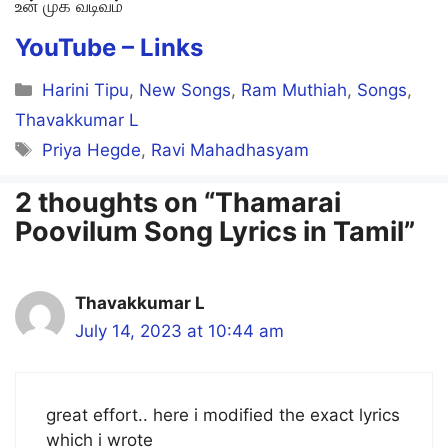
உன் முக வடிவம்
YouTube –
Links
Categories
Harini Tipu
,
New Songs
,
Ram Muthiah
,
Songs
,
Thavakkumar L
Tags
Priya Hegde
,
Ravi Mahadhasyam
2 thoughts on “Thamarai
Poovilum Song Lyrics in Tamil”
Thavakkumar L
July 14, 2023 at 10:44 am
great effort.. here i modified the exact lyrics
which i wrote