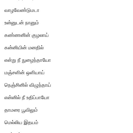
வாழவேண்டுமடா
உன்னுடன் நானும்
கண்ணனின் குழலாய்
கன்னியின் மனதில்
என்று நீ நுழைந்தாயோ
மஞ்சளின் ஒளியாய்
நெஞ்சினில் விழுந்தாய்
என்னில் நீ உதிப்பாயோ
தாமரை பூவிலும்
மெல்லிய இதயம்