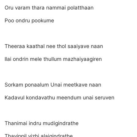
Oru varam thara nammai polatthaan
Poo ondru pookume
Theeraa kaathal nee thol saaiyave naan
Ilai ondrin mele thullum mazhaiyaagiren
Sorkam ponaalum Unai meetkave naan
Kadavul kondavathu meendum unai seruven
Thanimai indru mudigindrathe
Thavippil vizhi alaigindrathe