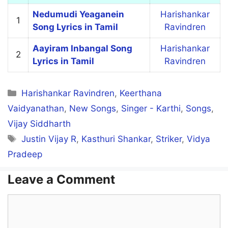
Nedumudi Yeaganein
Harishankar
1
Song Lyrics in Tamil
Ravindren
Aayiram Inbangal Song
Harishankar
2
Lyrics in Tamil
Ravindren
Categories
Harishankar Ravindren
,
Keerthana
Vaidyanathan
,
New Songs
,
Singer - Karthi
,
Songs
,
Vijay Siddharth
Tags
Justin Vijay R
,
Kasthuri Shankar
,
Striker
,
Vidya
Pradeep
Leave a Comment
Comment