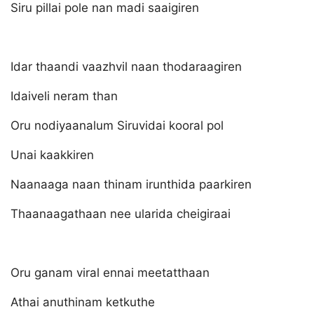
Siru pillai pole nan madi saaigiren
Idar thaandi vaazhvil naan thodaraagiren
Idaiveli neram than
Oru nodiyaanalum Siruvidai kooral pol
Unai kaakkiren
Naanaaga naan thinam irunthida paarkiren
Thaanaagathaan nee ularida cheigiraai
Oru ganam viral ennai meetatthaan
Athai anuthinam ketkuthe