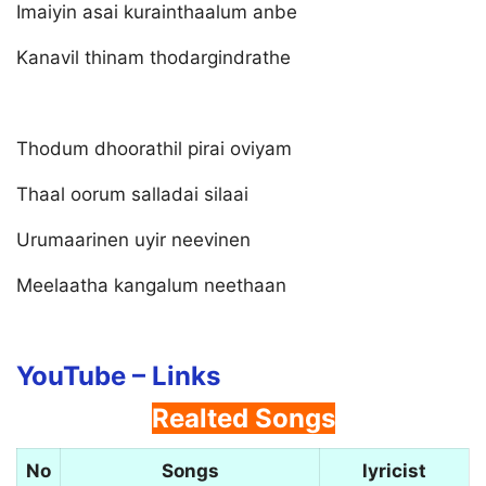
Imaiyin asai kurainthaalum anbe
Kanavil thinam thodargindrathe
Thodum dhoorathil pirai oviyam
Thaal oorum salladai silaai
Urumaarinen uyir neevinen
Meelaatha kangalum neethaan
YouTube –
Links
Realted Songs
No
Songs
lyricist