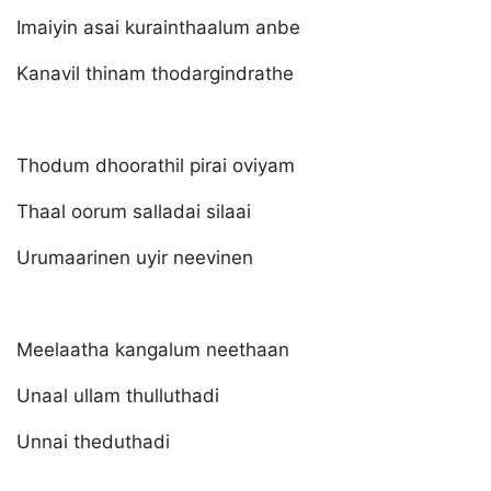
Imaiyin asai kurainthaalum anbe
Kanavil thinam thodargindrathe
Thodum dhoorathil pirai oviyam
Thaal oorum salladai silaai
Urumaarinen uyir neevinen
Meelaatha kangalum neethaan
Unaal ullam thulluthadi
Unnai theduthadi