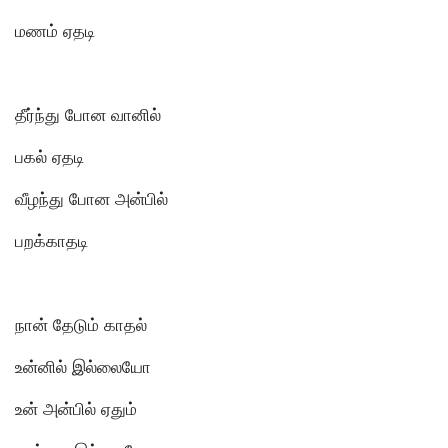
மணம் ஏதடி
தீர்ந்து போன வானில்
பகல் ஏதடி
வீழந்து போன அன்பில்
பறக்காதடி
நான் தேடும் காதல்
உன்னில் இல்லையோ
உன் அன்பில் ஏதும்