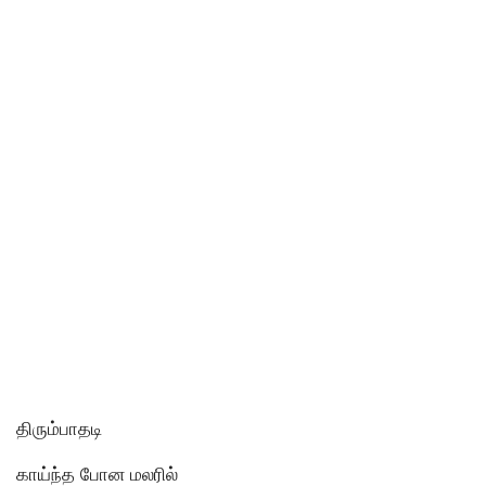
திரும்பாதடி
காய்ந்த போன மலரில்