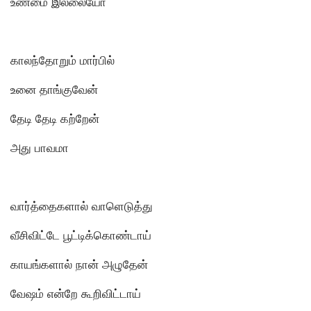
உண்மை இல்லையோ
காலந்தோறும் மார்பில்
உனை தாங்குவேன்
தேடி தேடி கற்றேன்
அது பாவமா
வார்த்தைகளால் வாளெடுத்து
வீசிவிட்டே பூட்டிக்கொண்டாய்
காயங்களால் நான் அழுதேன்
வேஷம் என்றே கூறிவிட்டாய்