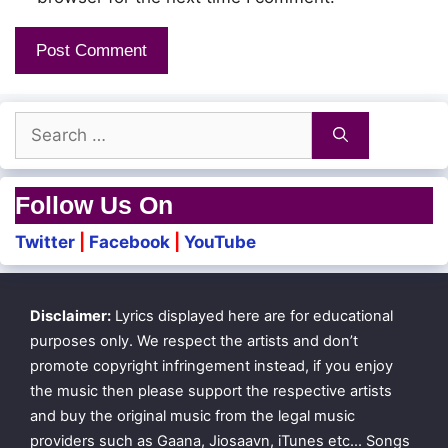
Anal-Dhaan Kedumo
Nee Pogum Veedhiyil
Search
Pala Kaalam
for:
Neelum Paava Theeye Nee
Follow Us On
Vann Mugilaal
Twitter
|
Facebook
|
YouTube
Nillai Maaridumo
Disclaimer:
Lyrics displayed here are for educational
Kaattralaiyaal Adangumo
purposes only. We respect the artists and don’t
Seng-Ganalin Sinam
promote copyright infringement instead, if you enjoy
the music then please support the respective artists
Theern-Dhidumo
and buy the original music from the legal music
Ooindhidumo Un Aattam
providers such as Gaana, Jiosaavn, iTunes etc… Songs