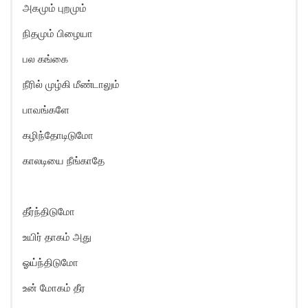
அகமும் புறமும்
நிதமும் பிழையா
பல கங்கை
நீரில் முழ்கி மீண்டாலும்
பாவங்களே
கழிந்தோடிடுமோ
காலடியை நீங்காதே
தீர்ந்திடுமோ
உயிர் தாகம் அது
ஓய்ந்திடுமோ
உன் மோகம் தீர