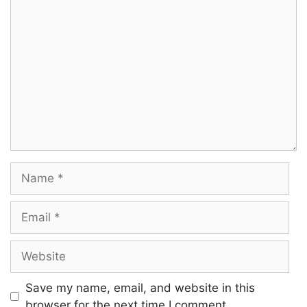
Comment
Pugai-Yaai Neeludhe
Ullea Thee Ranam
Adhu Aaralaiyo
Nea-Ttraya Thee
Chidhaiyil Pularum
Name
Naalaienum Vidiyalea
In-Dru Eludhum
Email
Saridham Edhuvum
Website
Mei Vizhungum Poigale
Save my name, email, and website in this
Vizhi Neer Thelithaal
browser for the next time I comment.