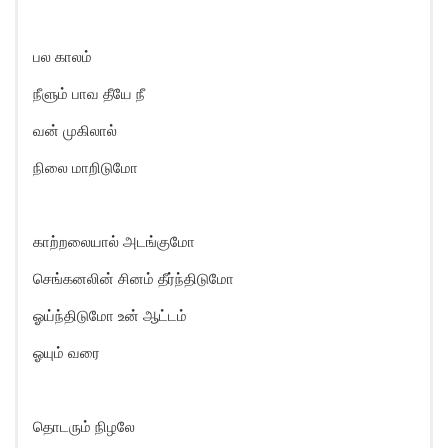
பல காலம்
நீளும் பாவ தீயே நீ
வன் முகிலால்
நிலை மாறிடுமோ
காற்றலையால் அடங்குமோ
செங்கனலின் சினம் தீர்ந்திடுமோ
ஓய்ந்திடுமோ உன் ஆட்டம்
ஓயும் வரை
தொடரும் நிழலே