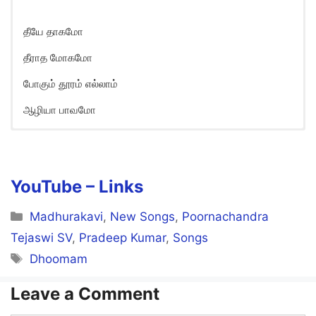
தீயே தாகமோ
தீராத மோகமோ
போகும் தூரம் எல்லாம்
ஆழியா பாவமோ
Theeye Dhaagamo Song Lyrics
in English
Theeye Dhaahamo
YouTube –
Links
Theeraadha Mo-Gamo
Categories
Madhurakavi
,
New Songs
,
Poornachandra
Po-Gum Dhooram Yellam
Tejaswi SV
,
Pradeep Kumar
,
Songs
Tags
Dhoomam
Azhiya Paavamo
Leave a Comment
Saambal Meattilum