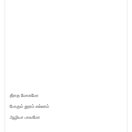
தீராத மோகமோ
போகும் தூரம் எல்லாம்
ஆழியா பாவமோ