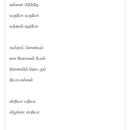
உன்னை பிரிந்தே
வருமோ வருமோ
வந்தால் தகுமோ
கயிறாய் பிணையும்
கை ரேகைகள் போல்
நினைவில் தொடரும்
நியாபகங்கள்
விதியா மதியா
விழங்கா சாதியா