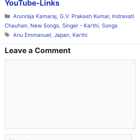
YouTube-Links
Categories
Arunraja Kamaraj
,
G.V. Prakash Kumar
,
Indravati
Chauhan
,
New Songs
,
Singer - Karthi
,
Songs
Tags
Anu Emmanuel
,
Japan
,
Karthi
Leave a Comment
Comment
Name