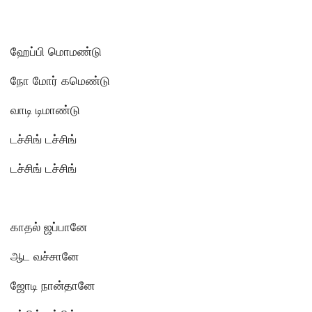
ஹேப்பி மொமண்டு
நோ மோர் கமெண்டு
வாடி டிமாண்டு
டச்சிங் டச்சிங்
டச்சிங் டச்சிங்
காதல் ஜப்பானே
ஆட வச்சானே
ஜோடி நான்தானே