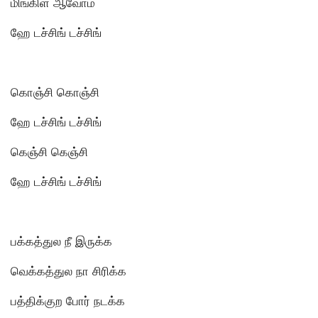
மிங்கிள் ஆவோம்
ஹே டச்சிங் டச்சிங்
கொஞ்சி கொஞ்சி
ஹே டச்சிங் டச்சிங்
கெஞ்சி கெஞ்சி
ஹே டச்சிங் டச்சிங்
பக்கத்துல நீ இருக்க
வெக்கத்துல நா சிரிக்க
பத்திக்குற போர் நடக்க