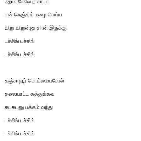
தோள்மேலே நீ சாயா
என் நெஞ்சில் மழை பெய்ய
விறு விறுன்னு தான் இருக்கு
டச்சிங் டச்சிங்
டச்சிங் டச்சிங்
தஞ்சாவூர் பொம்மையபோல்
தலையாட்ட கத்துக்கவ
கடகடனு பக்கம் வந்து
டச்சிங் டச்சிங்
டச்சிங் டச்சிங்