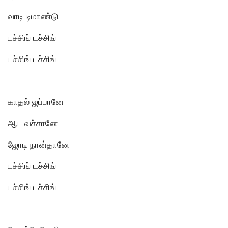
வாடி டிமாண்டு
டச்சிங் டச்சிங்
டச்சிங் டச்சிங்
காதல் ஜப்பானே
ஆட வச்சானே
ஜோடி நான்தானே
டச்சிங் டச்சிங்
டச்சிங் டச்சிங்