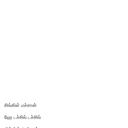
சிங்கிள் மச்சான்
ஹே டச்சிங் டச்சிங்