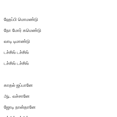
ஹேப்பி மொமண்டு
நோ மோர் கமெண்டு
வாடி டிமாண்டு
டச்சிங் டச்சிங்
டச்சிங் டச்சிங்
காதல் ஜப்பானே
ஆட வச்சானே
ஜோடி நான்தானே