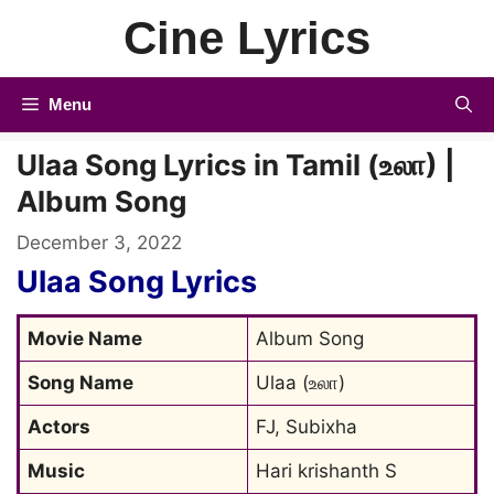
Skip
Cine Lyrics
to
content
Menu
Ulaa Song Lyrics in Tamil (உலா) |
Album Song
December 3, 2022
Ulaa Song Lyrics
Movie Name
Album Song
Song Name
Ulaa (உலா)
Actors
FJ, Subixha
Music
Hari krishanth S