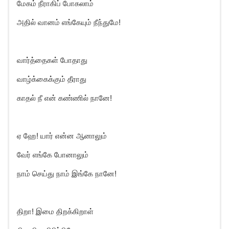
மேகம் நீராகிப் போகலாம்
அதில் வானம் எங்கேயும் நீந்துமே!
வார்த்தைகள் போதாது
வாழ்க்கைக்கும் தீராது
காதல் நீ என் கண்ணில் நானே!
ஏ ஹே! யார் என்ன ஆனாலும்
வேர் எங்கே போனாலும்
நாம் செய்து நாம் இங்கே நானே!
திறா! இமை திறக்கிறாள்