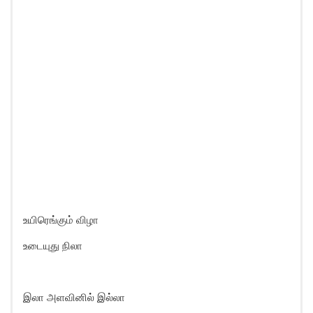
உயிரெங்கும் விழா
உடையுது நிலா
இலா அளவினில் இல்லா