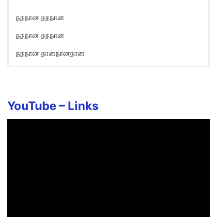
நநநான நநநான
நநநான நநநான
நநநான நானநானநான
YouTube –
Links