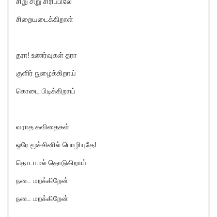
சிறு சிறு சிரிப்பிலே
சிறையடைக்கிறாள்
தரா! உணர்வுகள் தரா
குளிர் நுழைக்கிறாய்
கொடை பிடிக்கிறாய்
வராத கவிதைகள்
ஒரே மூச்சினில் பொழியுதே!
தொடாமல் தொடுகிறாய்
நடை மறக்கிறேன்
நடை மறக்கிறேன்