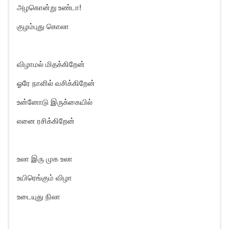
அழகொன்று உண்டா!
குழம்புது கொலா
விழாமல் மிதக்கிறேன்
ஓரே நாளில் வசிக்கிறேன்
உன்னோடு இருக்கையில்
எனை ரசிக்கிறேன்
உலா இரு முக உலா
உயிரெங்கும் விழா
உடையுது நிலா