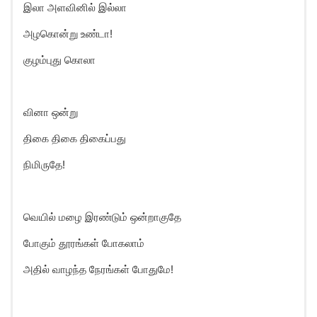
இலா அளவினில் இல்லா
அழகொன்று உண்டா!
குழம்புது கொலா
வினா ஒன்று
திகை திகை திகைப்பது
நிமிருதே!
வெயில் மழை இரண்டும் ஒன்றாகுதே
போகும் தூரங்கள் போகலாம்
அதில் வாழந்த நேரங்கள் போதுமே!