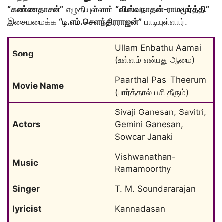
“கண்ணதாசன்”
எழுதியுள்ளார்
“விஸ்வநாதன்-ராமமூர்த்தி”
இசையமைக்க
“டி.எம்.செளந்திரராஜன்”
பாடியுள்ளார்.
Ullam Enbathu Aamai 
Song
(உள்ளம் என்பது ஆமை
)
Paarthal Pasi Theerum 
Movie Name
(பார்த்தால் பசி தீரும்)
Sivaji Ganesan, Savitri, 
Actors
Gemini Ganesan, 
Sowcar Janaki
Vishwanathan-
Music
Ramamoorthy
Singer
T. M. Soundararajan
lyricist
Kannadasan