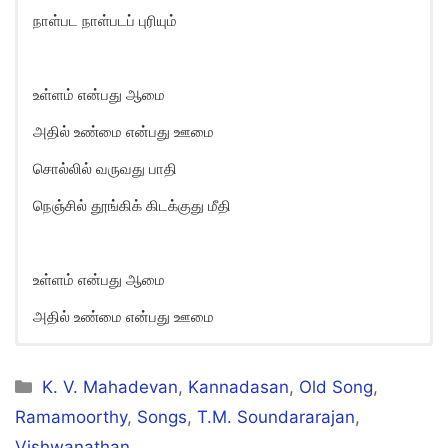
நாள்பட நாள்படப் புரியும்
உள்ளம் என்பது ஆமை
அதில் உண்மை என்பது ஊமை
சொல்லில் வருவது பாதி
நெஞ்சில் தூங்கிக் கிடக்குது மீதி
உள்ளம் என்பது ஆமை
அதில் உண்மை என்பது ஊமை
Ullam Enbathu Aamai Song
Lyrics in English
Categories
K. V. Mahadevan
,
Kannadasan
,
Old Song
,
Ramamoorthy
,
Songs
,
T.M. Soundararajan
,
Ullam enbadhu aamai
Vishwanathan