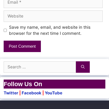
Dheivam endraal adhu dheivam
Adhu silai endraal verum silai thaan
Website
Dheivam endraal adhu dheivam
Save my name, email, and website in this
Adhu silai endraal verum silai thaan
browser for the next time I comment.
Undendraal adhu undu
Illai endraal adhu illai
Illai endraal adhu illai
Search
for:
Ullam enbadhu aamai
Follow Us On
Adhil unmai enbadhu oomai
Twitter
|
Facebook
|
YouTube
Thanneer thanal pol eriyum