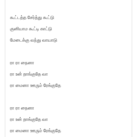
கூட்டத்த சேர்த்து கூட்டு
குனியாம கூட்டி காட்டு
மேடைக்கு வந்து வாயாடு
ரா ரா நைனா
ரா உன் றாங்குதே வா
ரா மைனா ஊரும் ரேங்குதே
ரா ரா நைனா
ரா உன் றாங்குதே வா
ரா மைனா ஊரும் ரேங்குதே