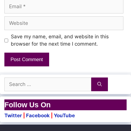
Email
Ra raa nainaa
Website
Raa un raanghudae
Vaa ra mainaa oorum renguthae
Save my name, email, and website in this
browser for the next time I comment.
Ullara poonthu paaru
Uruvaana kannithaeru
Aadatha aattam poda
Search
Avathaaram senjathaaru
for:
Follow Us On
Ambalaiku ponnunu
Twitter
|
Facebook
|
YouTube
Idhu aandavar sattam
Sattam