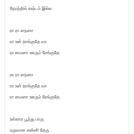
நேரத்தில் கஷ்டம் இல்ல
ரா ரா நைனா
ரா உன் றாங்குதே வா
ரா மைனா ஊரும் ரேங்குதே
ரா ரா நைனா
ரா உன் றாங்குதே வா
ரா மைனா ஊரும் ரேங்குதே
உள்ளார பூந்து பாரு
உருவான கன்னி தேரு