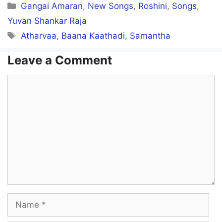
Kattaya kalvithaan
Categories
Gangai Amaran
,
New Songs
,
Roshini
,
Songs
,
Kandippa ketukko
Yuvan Shankar Raja
Tags
Atharvaa
,
Baana Kaathadi
,
Samantha
Ketta naan time-muthaan
Ennakillai paarthuko
Leave a Comment
Comment
Kootaththa serthukootu
Kuniyaama kooti kaattu
Medaiku vanthu vayaadu
Ra raa nainaa
Raa un raanghudae
Name
Vaa ra mainaa oorum renguthae