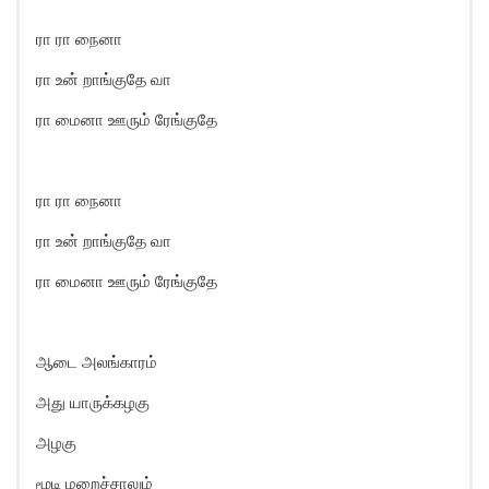
ரா ரா நைனா
ரா உன் றாங்குதே வா
ரா மைனா ஊரும் ரேங்குதே
ரா ரா நைனா
ரா உன் றாங்குதே வா
ரா மைனா ஊரும் ரேங்குதே
ஆடை அலங்காரம்
அது யாருக்கழகு
அழகு
மூடி மறைச்சாலும்