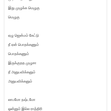
இது முழுக்க மெழுகு
மெழுகு
ஏழு ஜென்மம் கேட்டு
நீ ஏன் பொறக்கணும்
பொறக்கணும்
இருக்குறத முழுசா
நீ அனுபவிக்கனும்
அனுபவிக்கனும்
லாபமோ நஷ்டமோ
ஒன்னும் இல்ல ராத்திரி