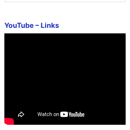
Ullara Poondhu Paaru Song
Lyrics in English
Ullara poonthu paaru
YouTube –
Links
Uruvaana kannithaeru
Aadatha aattam poda
Avathaaram senjathaaru
Podaatha vesham pottu
Puthusaaga vanthathaaru
Ellarum solluvaanga
Ennoda nalla peru