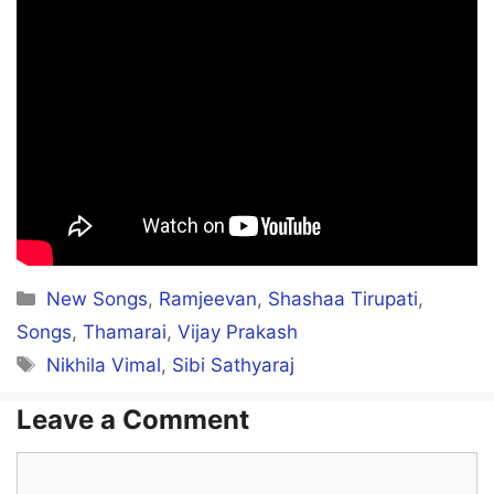
Categories
New Songs
,
Ramjeevan
,
Shashaa Tirupati
,
Songs
,
Thamarai
,
Vijay Prakash
Tags
Nikhila Vimal
,
Sibi Sathyaraj
Leave a Comment
Comment