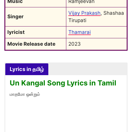
Music
Ramjeevan
Vijay Prakash
, Shashaa 
Singer
Tirupati
lyricist
Thamarai
Movie Release date
2023
Lyrics in தமிழ்
Un Kangal Song Lyrics in Tamil
மாதமோ ஒன்றும்