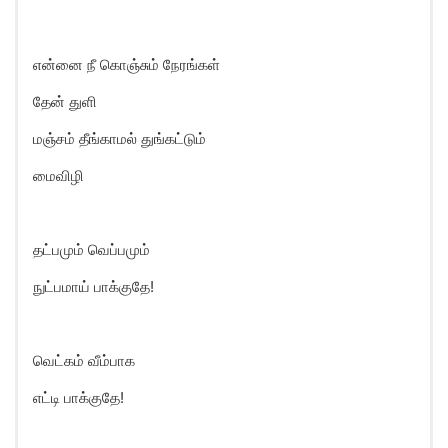
என்னை நீ கொஞ்சும் நேரங்கள்
தேன் துளி
மஞ்சம் தீங்காமல் துங்கட்டும்
மைவிழி
தட்பமும் வெப்பமும்
நுட்பமாய் பாக்குதே!
வெட்கம் வீம்பாக
எட்டி பாக்குதே!