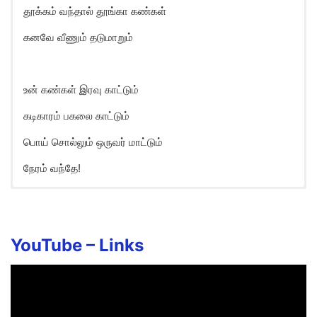
தூக்கம் வந்தால் தூங்கா கண்கள்
கனவே வீணும் தடுமாறும்
உன் கண்கள் இரவு காட்டும்
கடிகாரம் பகலை காட்டும்
பொய் சொல்லும் ஒருவர் மாட்டும்
நேரம் வந்தே!
YouTube –
Links