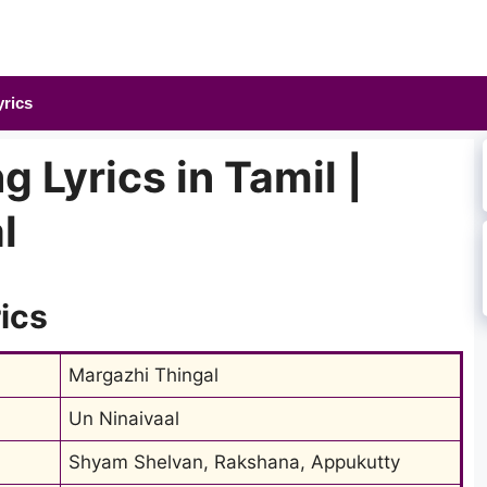
yrics
 Lyrics in Tamil |
l
ics
Margazhi Thingal
Un Ninaivaal
Shyam Shelvan, Rakshana, Appukutty