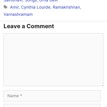
Saindhavi
,
Songs
,
Uma Devi
Tags
Amir
,
Cynthia Lourde
,
Ramakrishnan
,
Varnashramam
Leave a Comment
Comment
Name
Email