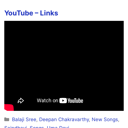
YouTube –
Links
Categories
Balaji Sree
,
Deepan Chakravarthy
,
New Songs
,