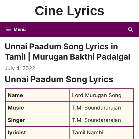
Skip
Cine Lyrics
to
content
Menu
Unnai Paadum Song Lyrics in
Tamil | Murugan Bakthi Padalgal
July 4, 2022
Unnai Paadum Song Lyrics
Name
Lord Murugan Song
Music
T.M. Soundararajan
Singer
T.M. Soundararajan
lyricist
Tamil Nambi