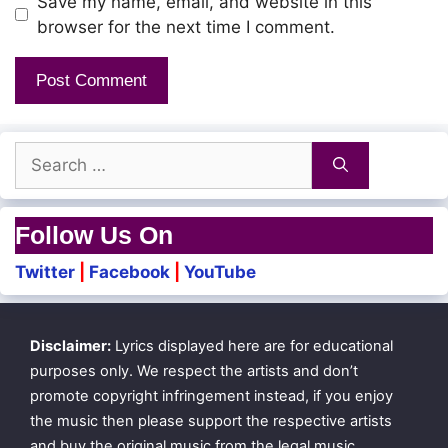
Save my name, email, and website in this
browser for the next time I comment.
Search
for:
Follow Us On
Twitter
|
Facebook
|
YouTube
Disclaimer:
Lyrics displayed here are for educational
purposes only. We respect the artists and don’t
promote copyright infringement instead, if you enjoy
the music then please support the respective artists
and buy the original music from the legal music