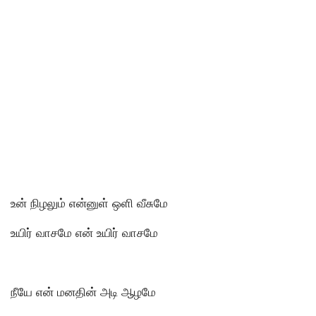
உன் நிழலும் என்னுள் ஒளி வீசுமே
உயிர் வாசமே என் உயிர் வாசமே
நீயே என் மனதின் அடி ஆழமே