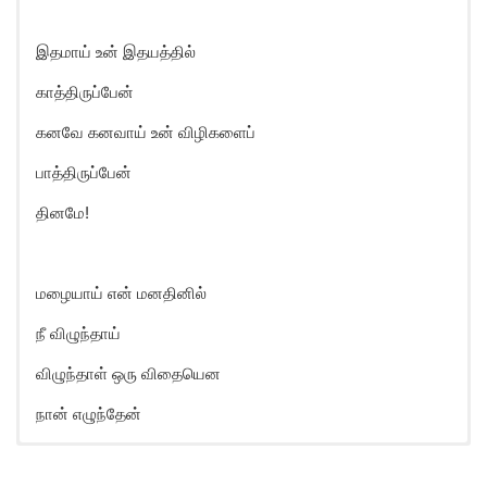
இதமாய் உன் இதயத்தில்
காத்திருப்பேன்
கனவே கனவாய் உன் விழிகளைப்
பாத்திருப்பேன்
தினமே!
மழையாய் என் மனதினில்
நீ விழுந்தாய்
விழுந்தாள் ஒரு விதையென
நான் எழுந்தேன்
Uyire Un Uyirena Song Lyrics in
English