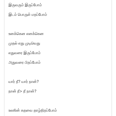
இருவரும் இருப்போம்
இடம் பொருள் மறப்போம்
உனக்கென எனக்கென
முதல் எது முடிவெது
எதுவரை இருப்போம்
அதுவரை பிறப்போம்
யார் நீ? யார் நான்?
நான் நீ> நீ நான்?
உலகின் கதவை தாழ்திறப்போம்