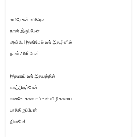
உயிரே உன் உயிரென
நான் இருப்பேன்
அன்பே! இனிமேல் உன் இதழினில்
நான் சிரிப்பேன்
இதமாய் உன் இதயத்தில்
காத்திருப்பேன்
கனவே கனவாய் உன் விழிகளைப்
பாத்திருப்பேன்
தினமே!