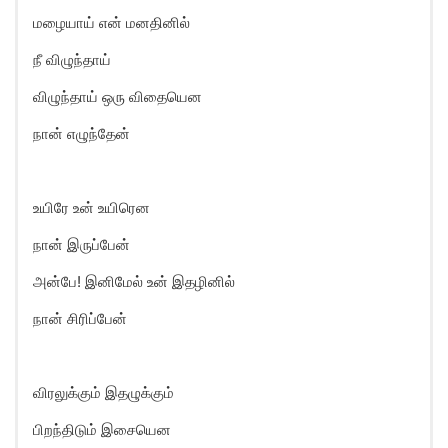
மழையாய் என் மனதினில்
நீ விழுந்தாய்
விழுந்தாய் ஒரு விதையென
நான் எழுந்தேன்
உயிரே உன் உயிரென
நான் இருப்பேன்
அன்பே! இனிமேல் உன் இதழினில்
நான் சிரிப்பேன்
விரலுக்கும் இதழுக்கும்
பிறந்திடும் இசையென