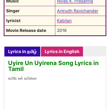
Music
Nivas K. Prasanna
Singer
Anirudh Ravichander
lyricist
Kabilan
Movie Release date
2016
Lyrics in தமிழ்
Lyrics in English
Uyire Un Uyirena Song Lyrics in
Tamil
உயிரே உன் உயிரென