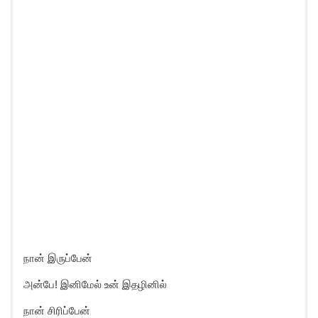
நான் இருப்பேன்
அன்பே! இனிமேல் உன் இதழினில்
நான் சிரிப்பேன்