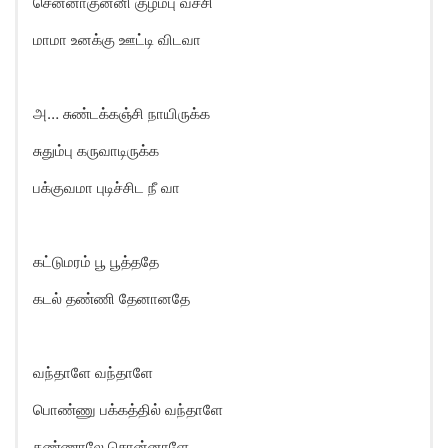
சென்னாகுன்னி குழம்பு வச்சி
மாமா உனக்கு ஊட்டி விடவா
அ… சுண்டக்கஞ்சி நாயிருக்க
சுதும்பு கருவாடிருக்க
பக்குவமா புடிச்சிட நீ வா
கட்டுமரம் பூ பூத்ததே
கடல் தண்ணி தேனானதே
வந்தாளே வந்தாளே
பொண்ணு பக்கத்தில் வந்தாளே
கண்ணாலே சொன்னாளே