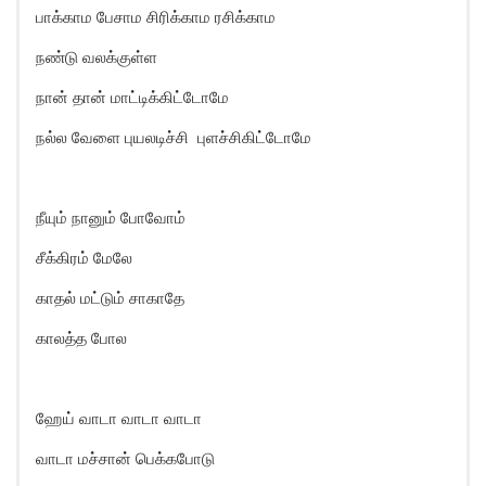
பாக்காம பேசாம சிரிக்காம ரசிக்காம
நண்டு வலக்குள்ள
நான் தான் மாட்டிக்கிட்டோமே
நல்ல வேளை புயலடிச்சி புளச்சிகிட்டோமே
நீயும் நானும் போவோம்
சீக்கிரம் மேலே
காதல் மட்டும் சாகாதே
காலத்த போல
ஹேய் வாடா வாடா வாடா
வாடா மச்சான் பெக்கபோடு