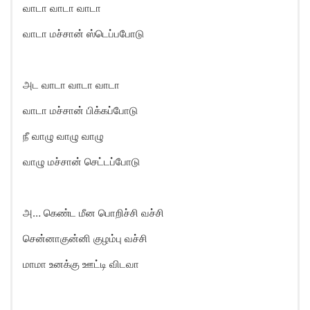
வாடா வாடா வாடா
வாடா மச்சான் ஸ்டெப்பபோடு
அட வாடா வாடா வாடா
வாடா மச்சான் பிக்கப்போடு
நீ வாழு வாழு வாழு
வாழு மச்சான் செட்டப்போடு
அ… கெண்ட மீன பொறிச்சி வச்சி
சென்னாகுன்னி குழம்பு வச்சி
மாமா உனக்கு ஊட்டி விடவா