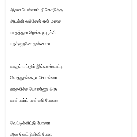
ஆசையெல்லாம் நீ கொடுத்த
அடக்கி வச்சேன் என் மனச
பாதத்துல றெக்க முழச்சி
பறக்குறனே தன்னால
காதல் மட்டும் இல்லாங்காட்டி
வெத்துன்னதா சொன்னா
காதலிச்ச பொண்ணு அத
கண்பார்ம் பண்ணி போனா
வெட்டிக்கிட்டு போனா
அவ வெட்டுகிளி போல