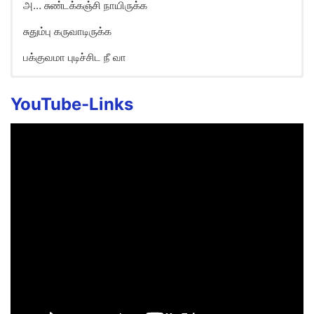
அ… சுண்டக்கஞ்சி நாயிருக்க
சுதும்பு கருவாடிருக்க
பக்குவமா புடிச்சிட நீ வா
Vandhaale Vandhaale Song
Lyrics in English
YouTube-Links
A… Kanda meena porichi vechu
Chennaa gunni kozhambu vechu
Mama unakku ooti vidava
A… sunda kanji naa irukken
Sudhumbu karuvaadirukka
Pakkuvama kudichida nee vaa