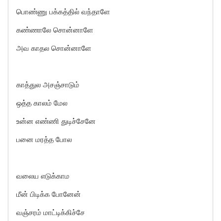
பொண்ணு பக்கத்தில் வந்தாளே
கண்ணாலே சொன்னாளே
அவ காதல சொன்னாளே
காத்துல அசஞ்சாடும்
ஒத்த காலம் மேல
உன்ன எண்ணி துடிச்சேனே
பனை மரத்த போல
வலைய எடுக்காம
மீன் பிடிக்க போனேன்
வஞ்சரம் மாட்டிக்கிச்சே