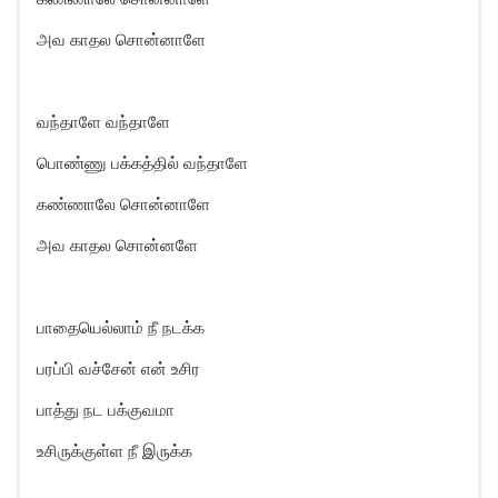
அவ காதல சொன்னாளே
வந்தாளே வந்தாளே
பொண்ணு பக்கத்தில் வந்தாளே
கண்ணாலே சொன்னாளே
அவ காதல சொன்னளே
பாதையெல்லாம் நீ நடக்க
பரப்பி வச்சேன் என் உசிர
பாத்து நட பக்குவமா
உசிருக்குள்ள நீ இருக்க