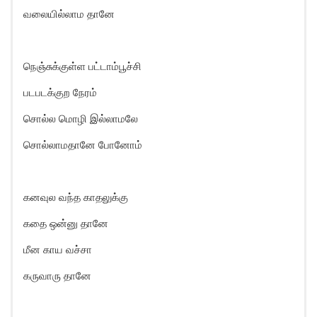
வலையில்லாம தானே
நெஞ்சுக்குள்ள பட்டாம்பூச்சி
படபடக்குற நேரம்
சொல்ல மொழி இல்லாமலே
சொல்லாமதானே போனோம்
கனவுல வந்த காதலுக்கு
கதை ஒன்னு தானே
மீன காய வச்சா
கருவாரு தானே