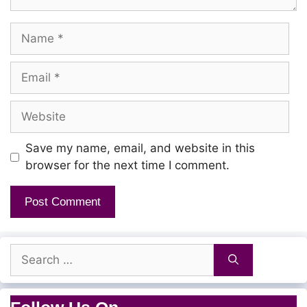
Name
Paadhayella nee nadakka
Parappi vechen en usura
Email
Paathu nada pakkuvama
Website
Usurukkulla nee irukka
Save my name, email, and website in this
browser for the next time I comment.
Aasaiyellaam nee kodutha
Adakki vechen en manasa
Paadhaththula rekka molachu
Parakkuranae thannaala
Search
for:
Kaadhal mattu illaangaati