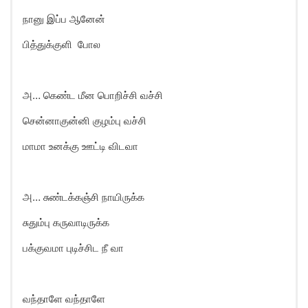
நானு இப்ப ஆனேன்
பித்துக்குளி போல
அ… கெண்ட மீன பொறிச்சி வச்சி
சென்னாகுன்னி குழம்பு வச்சி
மாமா உனக்கு ஊட்டி விடவா
அ… சுண்டக்கஞ்சி நாயிருக்க
சுதும்பு கருவாடிருக்க
பக்குவமா புடிச்சிட நீ வா
வந்தாளே வந்தாளே