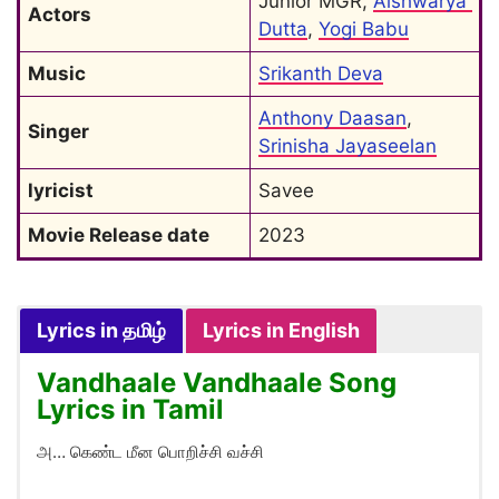
Junior MGR, 
Aishwarya 
Actors
Dutta
, 
Yogi Babu
Music
Srikanth Deva
Anthony Daasan
, 
Singer
Srinisha Jayaseelan
lyricist
Savee
Movie Release date
2023
Lyrics in தமிழ்
Lyrics in English
Vandhaale Vandhaale Song
Lyrics in Tamil
அ… கெண்ட மீன பொறிச்சி வச்சி