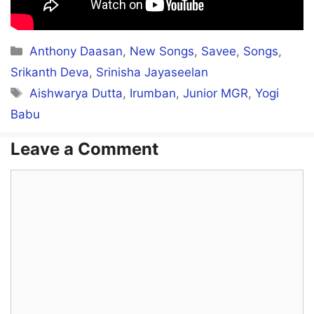
Kattu maram poo poothadhae
Kadal thanni thenaanadhae
Categories
Anthony Daasan
,
New Songs
,
Savee
,
Songs
,
Srikanth Deva
,
Srinisha Jayaseelan
Tags
Aishwarya Dutta
,
Irumban
,
Junior MGR
,
Yogi
Vandhaalae vandhaalae
Babu
Ponnu pakkathil vandhaalae
Leave a Comment
Kannaalae sonnaale
Ava kaadhala sonnaalae
Comment
Vandhaalae vandhaalae
Ponnu pakkathil vandhaalae
Kannaalae sonnaale
Ava kaadhala sonnaalae