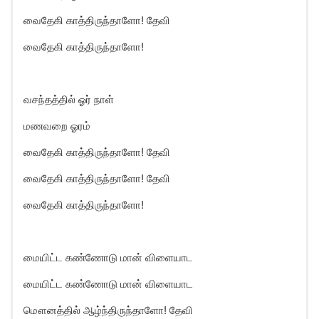
வைதேகி காத்திருந்தாளோ! தேவி
வைதேகி காத்திருந்தாளோ!
வசந்தத்தில் ஓர் நாள்
மணவறை ஓரம்
வைதேகி காத்திருந்தாளோ! தேவி
வைதேகி காத்திருந்தாளோ! தேவி
வைதேகி காத்திருந்தாளோ!
மையிட்ட கண்ணோடு மான் விளையாட
மையிட்ட கண்ணோடு மான் விளையாட
மௌனத்தில் ஆழ்ந்திருந்தாளோ! தேவி