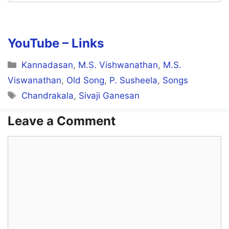
Vasanthathil Orr Naal Song
Lyrics in English
Vasanthaththil or naal
YouTube – Links
Manavarai oram
Categories
Kannadasan
,
M.S. Vishwanathan
,
M.S.
Vaidhegi kaththirunthaalo! devi
Viswanathan
,
Old Song
,
P. Susheela
,
Songs
Tags
Chandrakala
,
Sivaji Ganesan
Vaidhegi kaththirunthaalo!
Leave a Comment
Vasanthaththil or naal
Comment
Manavarai oram
Vaidhegi kaththirunthaalo! devi
Vaidhegi kaththirunthaalo! devi
Vaidhegi kaththirunthaalo!