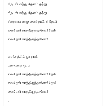
சீருடன் வந்து சீதனம் தந்து
சீருடன் வந்து சீதனம் தந்து
சீதையை வாழ வைத்தாரோ! தேவி
வைதேகி காத்திருந்தாளோ! தேவி
வைதேகி காத்திருந்தாளோ!
வசந்தத்தில் ஓர் நாள்
மணவறை ஓரம்
வைதேகி காத்திருந்தாளோ! தேவி
வைதேகி காத்திருந்தாளோ! தேவி
வைதேகி காத்திருந்தாளோ!
.