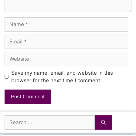
Maiyitta kannodu maan vilaiyaada
Maiyitta kannodu maan vilaiyaada
Name
Maunaththil azhnthirunthaaloo! devi
Email
Devargal yavarum thirumana medai
Website
Devargal yavarum thirumana medai
Save my name, email, and website in this
Amaippathai parththirunthaaloo! devi
browser for the next time I comment.
Thirumaal bhramma sivan enum moovar
Thirumaal bhramma sivan enum moovar
Kavalil nindrirunthaaloo! devi
Search
for:
Kavalil nindrirunthaaloo! devi