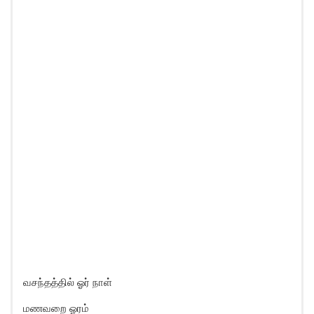
வசந்தத்தில் ஓர் நாள்
மணவறை ஓரம்