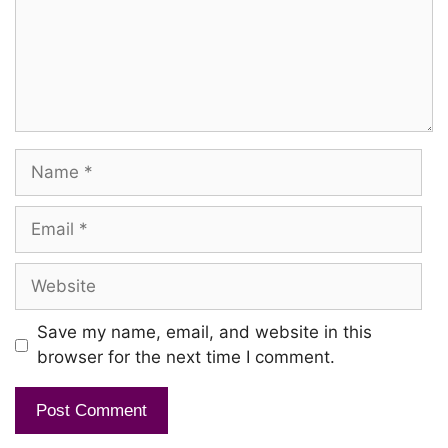
Veera Soora Theera Vaa Da
Mathi Kalanga Kathi Kalanga
Vaa Da Vaa Da
Name
Kadellam Heyy…
Kadellam Heyy…
Email
Kadellam Un Arasangam
Website
Vaada
Save my name, email, and website in this
Kadellam Un Arasangam
browser for the next time I comment.
Kadellam Un Arasangam