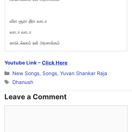
வீரா சூரா தீரா வாடா
வாடா வாடா
காடெல்லாம் உன் அரசாங்கம்
Veera Soora Song Lyrics in
English
Youtube Link –
Click Here
Categories
Veera Soora Theera Vaa Da
New Songs
,
Songs
,
Yuvan Shankar Raja
Tags
Dhanush
Veera Soora Theera Vaa Da
Mathi Kalanga Kathi Kalanga
Leave a Comment
Vaa Da Vaa Da
Comment
Veera Soora Theera Vaa Da