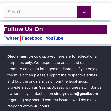
Vaada
Search
for:
Kadellam Un Arasangam
Follow Us On
Twitter
|
Facebook
|
YouTube
Por Vaaley Por Vaaley
Vaa Da Vaa Da Vaa Da
Disclaimer:
Lyrics displayed here are for educational
Pottiilla Pottiilla
purposes only. We respect the artists and don’t
Vaa Da Vaa Da Vaa Da
promote copyright infringement instead, if you enjoy
the music then please support the respective artists
and buy the original music from the legal music
Por Vaaley Por Vaaley
providers such as Gaana, Jiosaavn, iTunes etc… Songs
owners may contact us on
cinelyrics.in@gmail.com
Vaa Da Vaa Da Vaa Da
regarding any shared content issues, we’ll definitely
Pottiilla Pottiilla
respond within 48 hours.