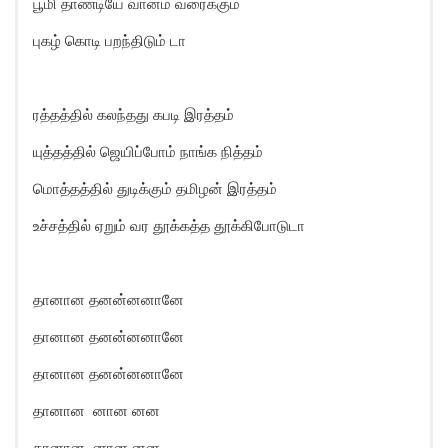
பூமி தாண்டியே வானம் வரைக்கும்
புகழ் கொடி பறந்திடும் டா
ரத்தத்தில் கலந்தது கபடி இரத்தம்
யுத்தத்தில் ஜெயிப்போம் நாங்க நித்தம்
மொத்தத்தில் துடிக்கும் தமிழன் இரத்தம்
உச்சத்தில் ஏறும் வர தூக்கத்த தூக்கிபோடுடா
தானான தனன்னனானே
தானான தனன்னனானே
தானான தனன்னனானே
தானான னான னன
தானான னான னன