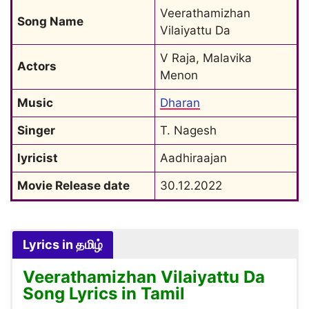
Veerathamizhan 
Song Name
Vilaiyattu Da
V Raja, Malavika 
Actors
Menon
Music
Dharan
Singer
T. Nagesh
lyricist
Aadhiraajan
Movie Release date
30.12.2022
Lyrics in தமிழ்
Veerathamizhan Vilaiyattu Da
Song Lyrics in Tamil