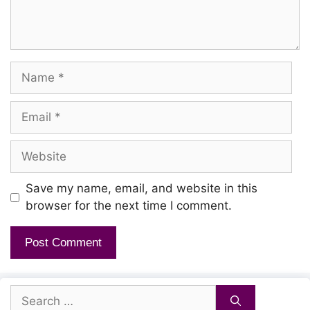
Inai illaadha annai anbukku kooda
Sollaal thadai podum
Name
Velli panathukkum
Email
Nalla gunathukkum vegu dhooram
Website
Vellathinaal varum palla maedu pol
Save my name, email, and website in this
Selvam varum pogum
browser for the next time I comment.
Idhai ellalavaenum ennaadha kanjarkku
Thunbam varavaagum
Search
Kallamillaadha anbu selvamae