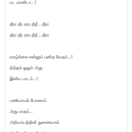
மட மானிடா…!
தீரா தீர ரரர தீதீ… தீரா
தீரா தீர ரரர தீதீ… தீரா
வாழ்க்கை என்னும் புனித வேதம்…!
நித்தம் ஓதும் அது
இனிய பாடம்…!
பணியாமல் போனாய்
அது பாதம்…
அநியாயத்தின் துணையால்