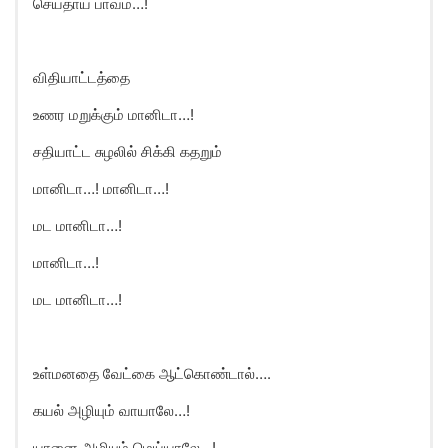
செய்தாய் பாவம்…!
விதியாட்டத்தை
உணர மறுக்கும் மானிடா…!
சதியாட்ட சுழலில் சிக்கி கதறும்
மானிடா…! மானிடா…!
மட மானிடா…!
மானிடா…!
மட மானிடா…!
உள்மனதை வேட்கை ஆட்கொண்டால்….
கயல் அழியும் வாயாலே…!
யானை அழியும் மெய்யாலே…!