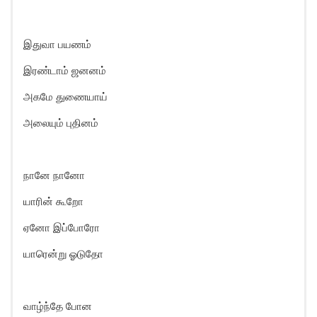
இதுவா பயணம்
இரண்டாம் ஜனனம்
அகமே துணையாய்
அலையும் புதினம்
நானே நானோ
யாரின் கூறோ
ஏனோ இப்போரோ
யாரென்று ஓடுதோ
வாழ்ந்தே போன