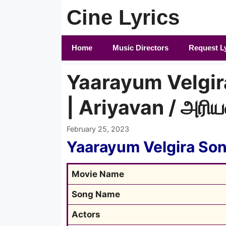
Skip
Cine Lyrics
to
content
Home
Music Directors
Request L
Yaarayum Velgira
| Ariyavan / அரி
February 25, 2023
Yaarayum Velgira Son
Movie Name
Song Name
Actors