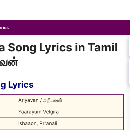
yrics
 Song Lyrics in Tamil
யவன்
g Lyrics
Ariyavan / அரியவன்
Yaarayum Velgira
Ishaaon, Prranali