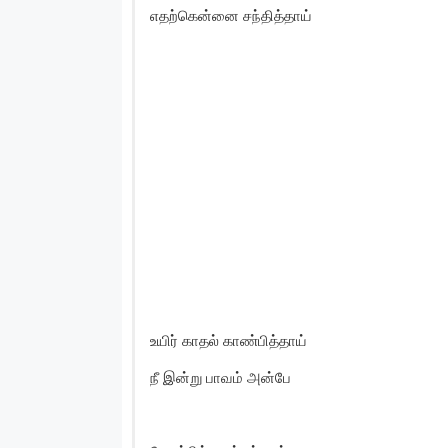
எதற்கென்னை சந்தித்தாய்
உயிர் காதல் காண்பித்தாய்
நீ இன்று பாவம் அன்பே