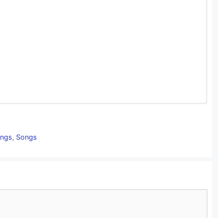
thai Song Lyrics in English
ngs
,
Songs