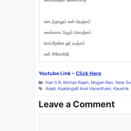
உடைந்தாலும் என் நெஞ்சம்
உனக்காக அழும் கொஞ்சம்
செய்தேனே ஒர் வஞ்சம்
என் சினேகிதி
Yedharkennai Sandhi
Youtube Link –
Click Here
Yedharkennai Sandhithai
Categories
Hari S R
,
Mohan Rajan
,
Mugen Rao
,
New So
Tags
Uyir Kaadhal Kaanbithai
Anjali
,
Kaalangalil Aval Vasantham
,
Kaushik
Nee Indru Paavam Anbey
Leave a Comment
Comment
Peranbil Dhandithai