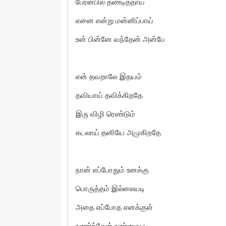
பேரன்பில் தண்டித்தாய்
எனை என்று மன்னிப்பாய்
உன் பின்னே வந்தேன் அன்பே
என் தவறாலே இதயம்
தவியாய் தவிக்கிறதே
இரு விழி ரெண்டும்
கடலாய் தனியே அமுகிறதே
நான் எப்போதும் உனக்கு
பொருத்தம் இல்லையடி
அதை எப்போத எனக்குள்
உணர்ந்தேன் உண்மையடி