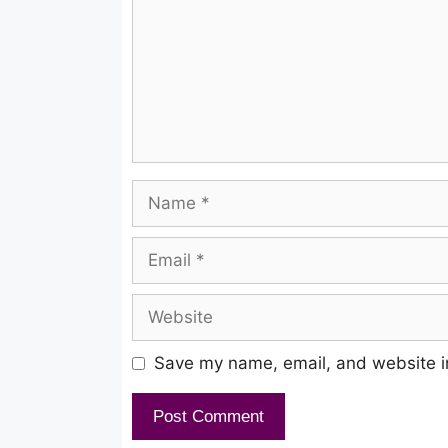
Yenai Yendru Mannipai
Un Pinney Vandhen Anbe
En Thavaraley Idhayam
Thaviyai Thavikeradhey
Iru Vizhi Rendum Kadalai
Name
Thaniye Azhugiradhey
Email
Naan Eppodhum
Website
Unnaku Porutham Illaiyadi
Save my name, email, and website in
Adhai Eppothety
Ennakul Unarndhen Unmayadi