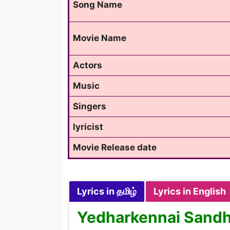
Song Name
Movie Name
Actors
Music
Singers
lyricist
Movie Release date
Lyrics in தமிழ்
Lyrics in English
Yedharkennai Sandhi