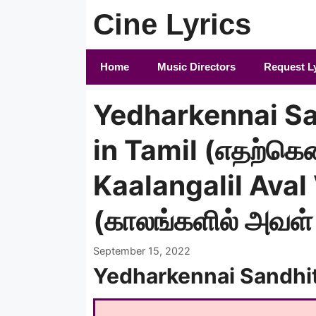
Skip
Cine Lyrics
to
content
Home
Music Directors
Request L
Yedharkennai Sa
in Tamil (எதற்கென
Kaalangalil Ava
(காலங்களில் அவள் 
September 15, 2022
Yedharkennai Sandhit