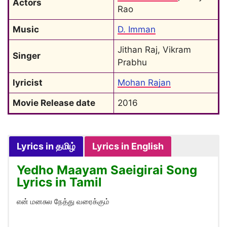
Actors
Rao
Music
D. Imman
Jithan Raj, Vikram 
Singer
Prabhu
lyricist
Mohan Rajan
Movie Release date
2016
Lyrics in தமிழ்
Lyrics in English
Yedho Maayam Saeigirai Song
Lyrics in Tamil
என் மனசுல நேத்து வரைக்கும்