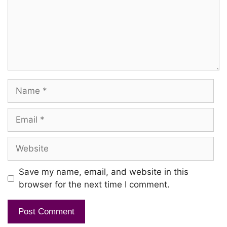
Ullukullae ullukullae
Ullukullae idhayam yengudhae
Dhisaigal muzhuvadhum panimalai
Name
Enakkul yennadi erimalai
Kadandhu ponaai oru murai
Email
Karaindhu ponen palamurai
Website
Oru nodiyil nee ennai nee ennai
Kaatrena saaithu vittai
Save my name, email, and website in this
browser for the next time I comment.
Yedho maayam seigirai
Yedho maayam seigirai