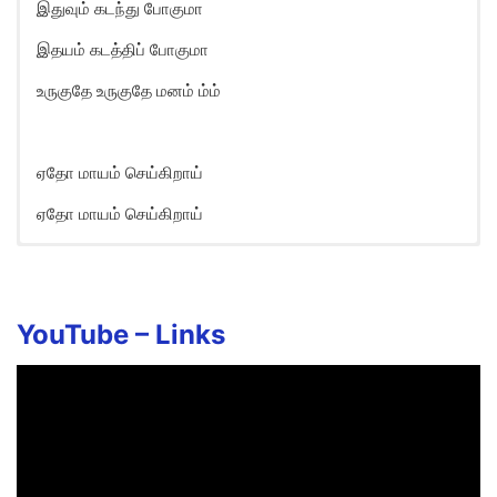
இதுவும் கடந்து போகுமா
இதயம் கடத்திப் போகுமா
உருகுதே உருகுதே மனம் ம்ம்
ஏதோ மாயம் செய்கிறாய்
ஏதோ மாயம் செய்கிறாய்
Yedho Maayam Saeigirai Song
Lyrics in English
En manasula nethu varaikkum
YouTube –
Links
ethuvumae illa
Aanaa ava vanthathukku appuram
ippa edamae illa
Verumaiyaa irundha naan