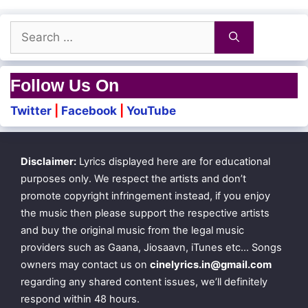
Yedho maayam seigirai
Search
Yedho maayam seigirai
for:
Follow Us On
Yetho maayam seigirai..
Twitter
|
Facebook
|
YouTube
Oh! yetho maayam seigirai
Disclaimer:
Lyrics displayed here are for educational
Yaaro nee yaaro naan
purposes only. We respect the artists and don’t
Endrae naam irunthiduvomaa
promote copyright infringement instead, if you enjoy
the music then please support the respective artists
Neeyae naan naanae nee
and buy the original music from the legal music
Ondraagi inaindhiduvomaa
providers such as Gaana, Jiosaavn, iTunes etc… Songs
owners may contact us on
cinelyrics.in@gmail.com
regarding any shared content issues, we’ll definitely
Ingae naan iruppena
respond within 48 hours.