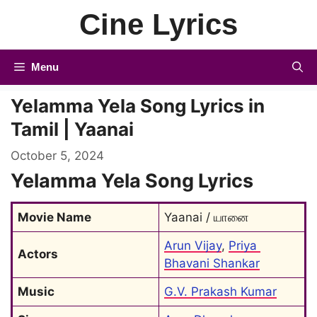
Skip
Cine Lyrics
to
content
Menu
Yelamma Yela Song Lyrics in
Tamil | Yaanai
October 5, 2024
Yelamma Yela Song Lyrics
Movie Name
Yaanai / யானை
Arun Vijay
, 
Priya 
Actors
Bhavani Shankar
Music
G.V. Prakash Kumar