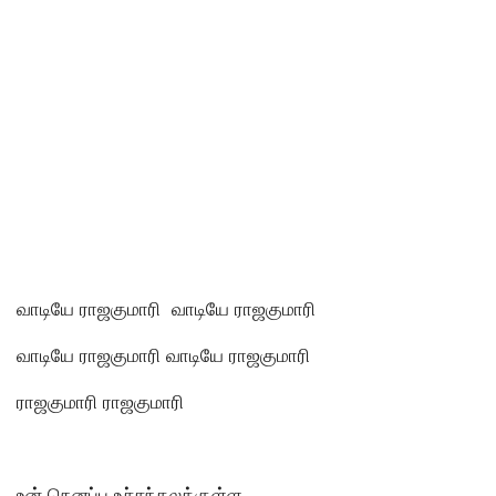
வாடியே ராஜகுமாரி வாடியே ராஜகுமாரி
வாடியே ராஜகுமாரி வாடியே ராஜகுமாரி
ராஜகுமாரி ராஜகுமாரி
உன் நெனப்பு உச்சந்தலக்குள்ள