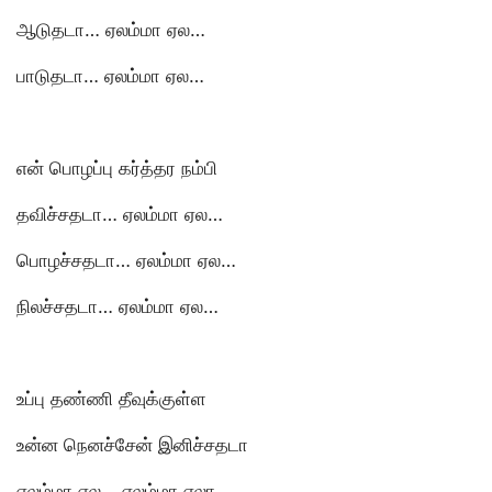
ஆடுதடா… ஏலம்மா ஏல…
பாடுதடா… ஏலம்மா ஏல…
என் பொழப்பு கர்த்தர நம்பி
தவிச்சதடா… ஏலம்மா ஏல…
பொழச்சதடா… ஏலம்மா ஏல…
நிலச்சதடா… ஏலம்மா ஏல…
உப்பு தண்ணி தீவுக்குள்ள
உன்ன நெனச்சேன் இனிச்சதடா
ஏலம்மா ஏல… ஏலம்மா ஏலா…