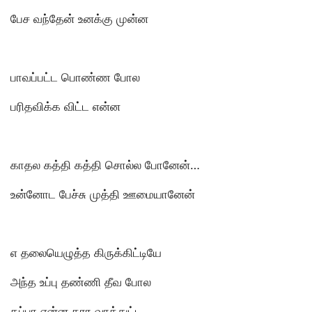
பேச வந்தேன் உனக்கு முன்ன
பாவப்பட்ட பொண்ண போல
பரிதவிக்க விட்ட என்ன
காதல கத்தி கத்தி சொல்ல போனேன்…
உன்னோட பேச்சு முத்தி ஊமையானேன்
எ தலையெழுத்த கிருக்கிட்டியே
அந்த உப்பு தண்ணி தீவ போல
தப்பா என்ன தார வாத்துட்ட…