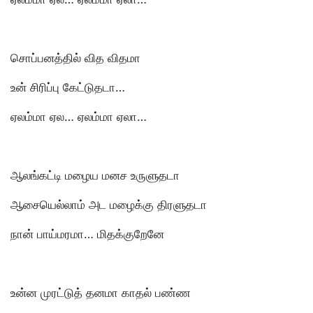
சொப்பனத்தில் வித விதமா
உன் சிரிப்பு கேட்டுதடா…
ஏலம்மா ஏல… ஏலம்மா ஏலா…
ஆலங்கட்டி மழைய மனச உருளுதடா
ஆசையெல்லாம் அட மழைக்கு திரளுதடா
நான் பாய்மரமா… மிதக்குறேனே
உன்ன முரட்டுத் தனமா காதல் பண்ண