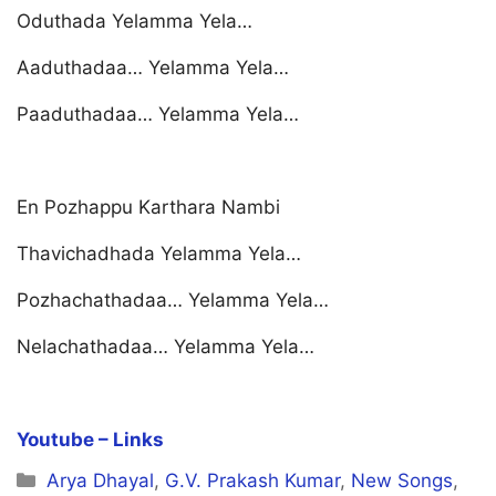
Oduthada Yelamma Yela…
Aaduthadaa… Yelamma Yela…
Paaduthadaa… Yelamma Yela…
En Pozhappu Karthara Nambi
Thavichadhada Yelamma Yela…
Pozhachathadaa… Yelamma Yela…
Nelachathadaa… Yelamma Yela…
Youtube – Links
Categories
Arya Dhayal
,
G.V. Prakash Kumar
,
New Songs
,