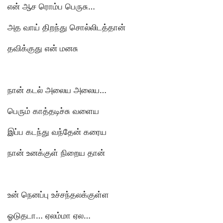
என் ஆச ரொம்ப பெருசு…
அத வாய் திறந்து சொல்லிடத்தான்
தவிக்குது என் மனசு
நான் கடல் அலைய அலைய…
பெரும் காத்தடிச்சு வளைய
இப்ப கடந்து வந்தேன் கரைய
நான் உனக்குள் நிறைய தான்
உன் நெனப்பு உச்சந்தலக்குள்ள
ஓடுதடா… ஏலம்மா ஏல…