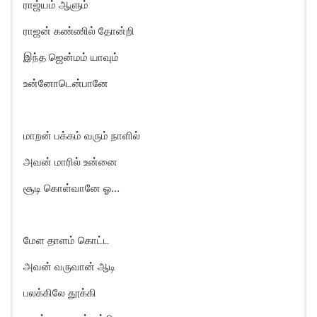
ராஜ்யம் ஆளும்
ராஜன் கண்ணில் தோன்றி
இந்த ஜென்மம் யாவும்
உன்னோடென்பானே
மாறன் பக்கம் வரும் நாளில்
அவன் மாரில் உன்னை
சூடி கொள்வானே ஓ…
மேள தாளம் கொட்ட
அவன் வருவான் ஆடி
பலக்கிலே தூக்கி