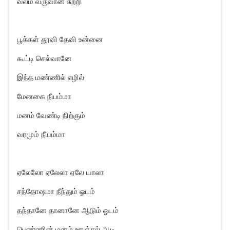
வலம் வருவான் சுற்றி
பூக்கள் தூவி தேவி உன்னை
கூட்டி செல்வானே
இந்த மண்ணில் எழில்
மேனகை நீயம்மா
மனம் வேண்டி நிற்கும்
வரமும் நீயம்மா
ஏலேலோ ஏலேலா ஏலே யாலா
சந்தோஷமா நீந்தும் ஓடம்
தந்தானே தானானே ஆடும் ஓடம்
பெண்ணின் மனம் ஊஞ்சல் ஆடி