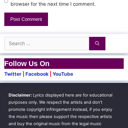
Indha Jenman Yaavum Unnodenbaane
browser for the next time I comment.
Saarey Pattookochhindhe Sandhamaamaa! Hoo…
Maaran Undhan Pakkam Varu Naalil
Search
Avan Maaril Unnai Soodi Kolvaane! Hoo…
for:
Follow Us On
Mela Thaalam Kotta Avan Varuvan Aadi
Twitter
|
Facebook
|
YouTube
Pallakile Thooki Valam Varuvan Sutri
Pookal Thoovi Devi Unnai Kotti Selvaane
Disclaimer:
Lyrics displayed here are for educational
purposes only. We respect the artists and don’t
Indha Mannil Ezhil Menagai Neeyamma
promote copyright infringement instead, if you enjoy
the music then please support the respective artists
Manam Vendi Nirkum Varamum Neeyamma
and buy the original music from the legal music