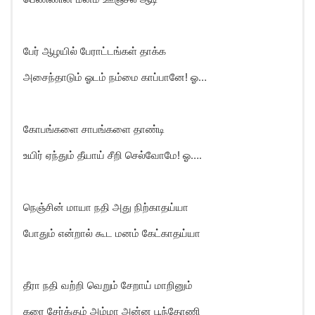
பேர் ஆழயில் பேராட்டங்கள் தாக்க
அசைந்தாடும் ஓடம் நம்மை காப்பானே! ஓ…
கோபங்களை சாபங்களை தாண்டி
உயிர் ஏந்தும் தீயாய் சீறி செல்வோமே! ஓ….
நெஞ்சின் மாயா நதி அது நிற்காதய்யா
போதும் என்றால் கூட மனம் கேட்காதய்யா
தீரா நதி வற்றி வெறும் சேறாய் மாறினும்
கரை சேர்க்கும் அம்மா அன்ன பூந்தோணி