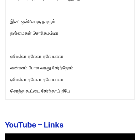
இனி ஒவ்வொரு நாளும்
நன்மைகள் சொந்தமம்மா
ஏலேலோ ஏலேலா ஏலே யாலா
எண்ணம் போல வந்து சேர்ந்தோம்
ஏலேலோ ஏலேலா ஏலே யாலா
சொந்த கூட்டை சேர்ந்தாய் நீயே
Yelelo Yelelo Song Lyrics in
English
Yelelo Yelelo Yelo Yaalaa
YouTube –
Links
Ethi Poga Thoni Neeril