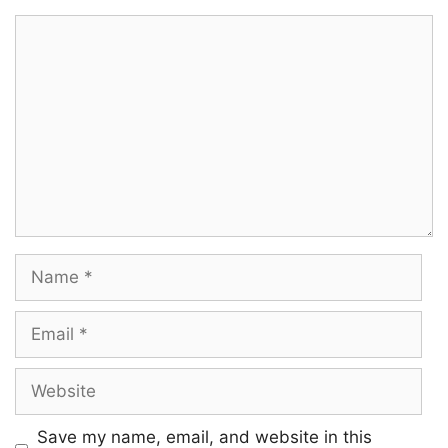
Nindaraale Andhi Vaanaa
Comment
Maharajan Unai Vendi Poojai Seidhaano
Muni Kumaariyai Sondham Aakinaan
Avan Ullam Engum Neeya Nindraaye
Yelelo Yelelo Yelo Yaalaa
Name
Ora Kannaal Thaakinaano
Yelelo Yelelo Yelo Yaalaa
Email
Vekkathaale Kannam Siandhaai
Website
Raajyam Aalum Raajan Kannil Thondri
Save my name, email, and website in this