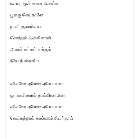
மகாராஜன் உனை வேண்டி
பூஜை செய்தானே
முனி குமாரியை
சொந்தம் ஆக்கினான்
அவன் உள்ளம் எங்கும்
நீயே நின்றாயே
ஏலேலோ ஏலேலா ஏலே யாலா
ஓர கண்ணால் தாக்கினானோ
ஏலேலோ ஏலேலா ஏலே யாலா
வெட்கத்தால் கண்ணம் சிவந்தாய்