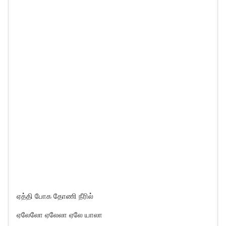
ஏத்தி போக தோணி நீரில்
ஏலேலோ ஏலேலா ஏலே யாலா