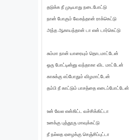
தடுக்க நீ முடியாது நடைபோட்டு
நான் போகும் வேகந்தான் ராக்கெட்டு
அந்த ஆகாயந்தான் டா என் டார்கெட்டு
சும்மா நான் யாரையும் தொடமாட்டேன்
ஒரு போட்டின்னு வந்தாகா விட மாட்டேன்
காசுக்கு எப்போதும் விழமாட்டேன்
தம்பி நீ காட்டும் பாசத்தை எடைப்போட்டேன்
உன் வேல என்கிட்ட வச்சிக்கிட்டா
உனக்கு புத்தூரு மாவுக்கட்டு
நீ நல்லத ஏழைக்கு செஞ்சிப்புட்டா