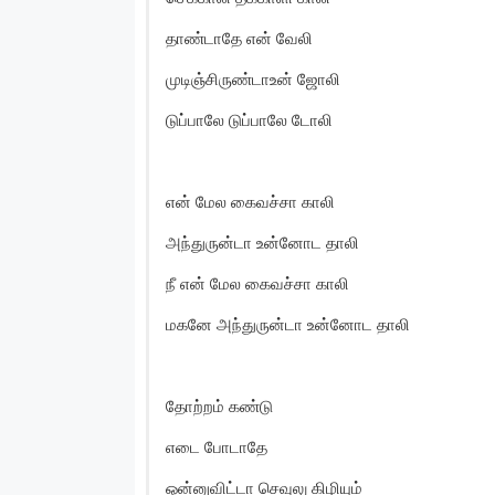
தாண்டாதே என் வேலி
முடிஞ்சிருண்டாஉன் ஜோலி
டுப்பாலே டுப்பாலே டோலி
என் மேல கைவச்சா காலி
அந்துருன்டா உன்னோட தாலி
நீ என் மேல கைவச்சா காலி
மகனே அந்துருன்டா உன்னோட தாலி
தோற்றம் கண்டு
எடை போடாதே
ஒன்னுவிட்டா செவுலு கிழியும்