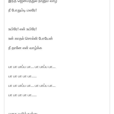
இந்த ஜென்மத்துல நானும் வாழ
நீ போதும்டி மலரே!
உயிரே! என் உயிரே!
உன் காதல் சொல்லி போயேன்
நீ தானே என் வாழ்க்க
பா பா பாப்ப பா… பா பாப்ப பா…
பா பா பா பா பா…..
பா பா பாப்ப பா… பா பாப்ப பா…
பா பா பா பா பா…..
மனசு வலிக்குன்னு