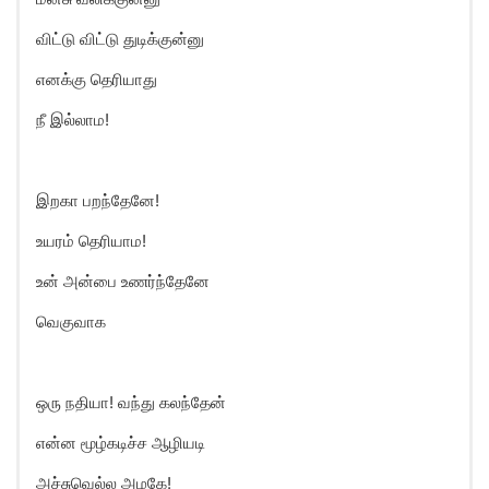
விட்டு விட்டு துடிக்குன்னு
எனக்கு தெரியாது
நீ இல்லாம!
இறகா பறந்தேனே!
உயரம் தெரியாம!
உன் அன்பை உணர்ந்தேனே
வெகுவாக
ஒரு நதியா! வந்து கலந்தேன்
என்ன மூழ்கடிச்ச ஆழியடி
அச்சுவெல்ல அழகே!