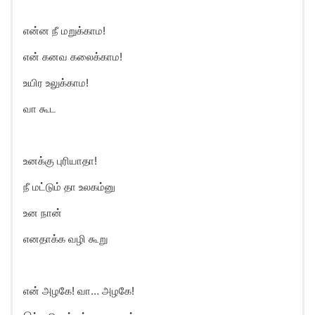
என்ன நீ மறுக்காம!
என் கனவ கலைக்காம!
உயிர உலுக்காம!
வா கூட
உனக்கு புரியாதா!
நீ மட்டும் தா உலகம்னு
உன நான்
எனதாக்க வழி கூறு
என் அழகே! வா… அழகே!