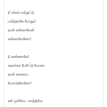
நீ பக்கம் வந்துட்டு
பார்த்தாலே போதும்
நான் என்னாவேன்
என்னாவேனோ!
நீ கண்ணாலே!
ஏதாச்சும் பேசிட்டு போனா
நான் காணாம
போய்டுவேனோ!
உன் மூச்சோட காத்திங்க