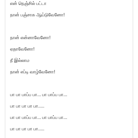
என் நெஞ்சில் பட்டா
நான் பஞ்சாக ஆய்டுவேனோ!
நான் என்னாவேனோ!
ஏதாவேனோ!
நீ இல்லாம
நான் எப்டி வாழ்வேனோ!
பா பா பாப்ப பா… பா பாப்ப பா…
பா பா பா பா பா…..
பா பா பாப்ப பா… பா பாப்ப பா…
பா பா பா பா பா…..