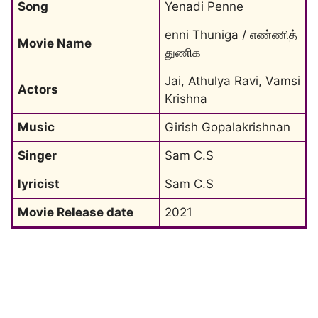
Song
Yenadi Penne
enni Thuniga / எண்ணித் 
Movie Name
துணிக
Jai, Athulya Ravi, Vamsi 
Actors
Krishna
Music
Girish Gopalakrishnan
Singer
Sam C.S
lyricist
Sam C.S
Movie Release date
2021