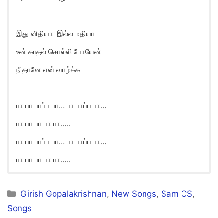
இது விதியா! இல்ல மதியா
உன் காதல் சொல்லி போயேன்
நீ தானே என் வாழ்க்க
பா பா பாப்ப பா… பா பாப்ப பா…
பா பா பா பா பா…..
பா பா பாப்ப பா… பா பாப்ப பா…
பா பா பா பா பா…..
Yenadi Penne Song Lyrics in
English
Categories
Girish Gopalakrishnan
,
New Songs
,
Sam CS
,
Songs
Pa pa pappa pa pa pappa pa