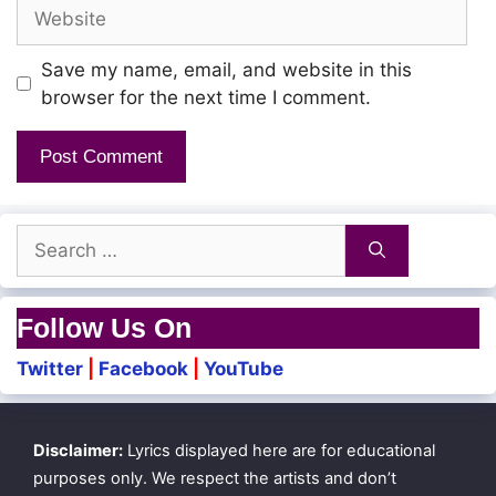
Website
Iruppenae!
Save my name, email, and website in this
Nee pakkam vanthuttu
browser for the next time I comment.
Paarthalae podhum
Naan ennaven ennaveno!
Search
Nee kannale!
for:
Edhachum pesittu pona
Follow Us On
Naan kanama poiduvano!
Twitter
|
Facebook
|
YouTube
Un moochoda kathinga
Disclaimer:
Lyrics displayed here are for educational
En nenjil patta
purposes only. We respect the artists and don’t