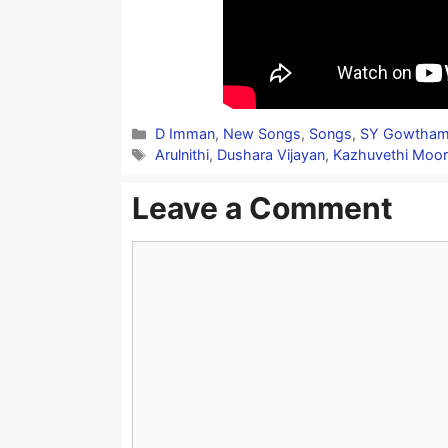
Categories
D Imman
,
New Songs
,
Songs
,
SY Gowtham
Tags
Arulnithi
,
Dushara Vijayan
,
Kazhuvethi Moo
Leave a Comment
Comment