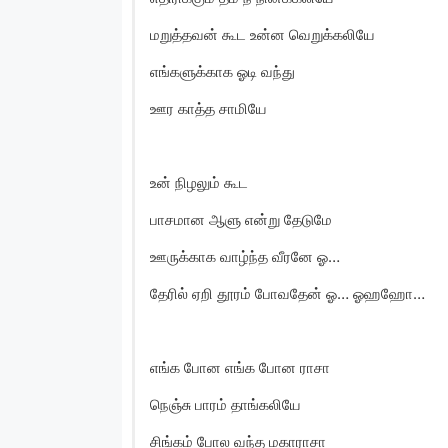
மறுத்தவன் கூட உன்ன வெறுக்கலியே
எங்களுக்காக ஓடி வந்து
ஊர காத்த சாமியே
உன் நிழலும் கூட
பாசமான ஆளு என்று தேடுமே
ஊருக்காக வாழ்ந்த வீரனே ஓ…
தேரில் ஏறி தூரம் போவதேன் ஓ… ஓஹஹோ…
எங்க போன எங்க போன ராசா
நெஞ்சு பாரம் தாங்கலியே
சிங்கம் போல வந்த மகாராசா