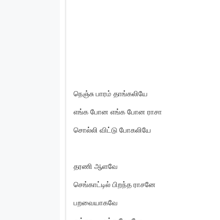
நெஞ்சு பாரம் தாங்கலியே
எங்க போன எங்க போன ராசா
சொல்லி விட்டு போகலியே
தரணி ஆளவே
செங்காட்டில் பிறந்த ராசனே
பறவையாகவே