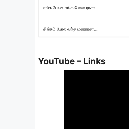
எங்க போன எங்க போன ராசா…
சிங்கம் போல வந்த மகாராசா….
Yenga Pona Raasa So
YouTube –
Links