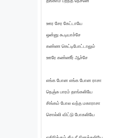
தங்காம பறந்த நேசனே
ஊர சேர கேட்டாயே
ஒன்னு கூடியாச்சே
கண்ண கெட்டிபோட்டாலும்
ஊரே கண்ணீர் ஆச்சே
எங்க போன எங்க போன ராசா
நெஞ்சு பாரம் தாங்கலியே
சிங்கம் போல வந்த மகாராசா
சொல்லி விட்டு போகலியே
எதிரிக்கும் தீம நீ நினக்கலியே