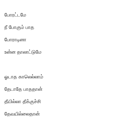
போரட்டமே
நீ போகும் பாத
போராடினா
உன்ன தாலாட்டுமே
ஓடாத காலெல்லாம்
தேடாதே பாததான்
தீயில்லா தீக்குச்சி
தேவயில்லைதான்