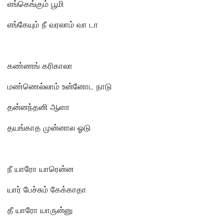
எங்கெங்கும் பூமி
எங்கேயும் நீ வரலாம் வா டா
கண்ணங் கரிகாலா
மண்ணெல்லாம் உன்னோட நாடு
தன்னந்தனி ஆளா
தயங்காத முன்னால ஓடு
நீ யாரோ யாரென்ன
யார் பேச்சும் கேக்காதா
தீ யாரோ யாருன்னு