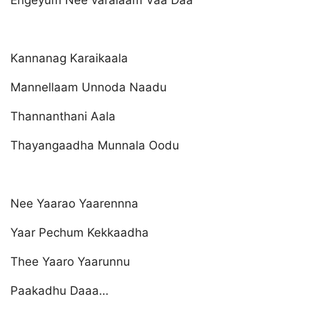
Engeyum Nee varalaam Vaa Daa
Kannanag Karaikaala
Mannellaam Unnoda Naadu
Thannanthani Aala
Thayangaadha Munnala Oodu
Nee Yaarao Yaarennna
Yaar Pechum Kekkaadha
Thee Yaaro Yaarunnu
Paakadhu Daaa…