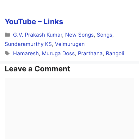
YouTube –
Links
Categories
G.V. Prakash Kumar
,
New Songs
,
Songs
,
Sundaramurthy KS
,
Velmurugan
Tags
Hamaresh
,
Muruga Doss
,
Prarthana
,
Rangoli
Leave a Comment
Comment