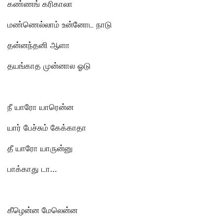
கண்ணங் கரிகாலா
மண்ணெல்லாம் உன்னோட நாடு
தன்னந்தனி ஆளா
தயங்காத முன்னால ஓடு
நீ யாரோ யாரென்ன
யார் பேச்சும் கேக்காதா
தீ யாரோ யாருன்னு
பாக்காது டா…
கீழென்ன மேலென்ன