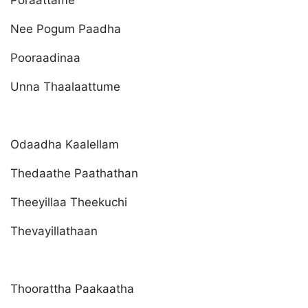
Poraattame
Nee Pogum Paadha
Pooraadinaa
Unna Thaalaattume
Odaadha Kaalellam
Thedaathe Paathathan
Theeyillaa Theekuchi
Thevayillathaan
Thoorattha Paakaatha