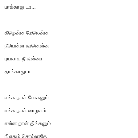
பாக்காது டா…
கீழென்ன மேலென்ன
நீயென்ன நானென்ன
புயலாக நீ நின்னா
தாங்காதுடா
எங்க நான் போகனும்
எங்க நான் வாழனம்
என்ன நான் திங்கனும்
நீ ஏதும் சொல்லாதே