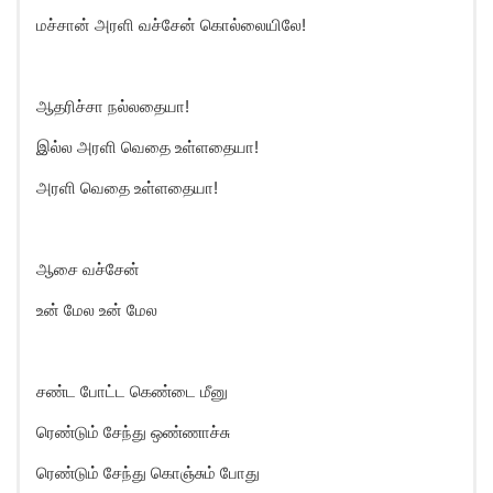
மச்சான் அரளி வச்சேன் கொல்லையிலே!
ஆதரிச்சா நல்லதையா!
இல்ல அரளி வெதை உள்ளதையா!
அரளி வெதை உள்ளதையா!
ஆசை வச்சேன்
உன் மேல உன் மேல
சண்ட போட்ட கெண்டை மீனு
ரெண்டும் சேந்து ஒண்ணாச்சு
ரெண்டும் சேந்து கொஞ்சும் போது