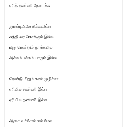
ஏரித் தண்ணி தேனாச்சு
தூண்டியிலே சிக்கவில்ல
சுத்தி வர கொக்கும் இல்ல
மீனு ரெண்டும் தூங்கயில
அக்கம் பக்கம் யாரும் இல்ல
ரெண்டு மீனும் கண் முழிச்சா
ஏரியில தண்ணி இல்ல
ஏரியில தண்ணி இல்ல
ஆசை வச்சேன் உன் மேல