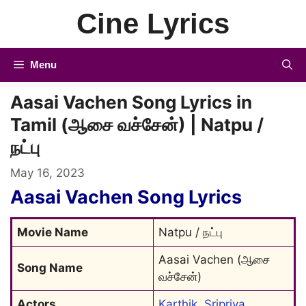
Skip
Cine Lyrics
to
content
Menu
Aasai Vachen Song Lyrics in
Tamil (ஆசை வச்சேன்) | Natpu /
நட்பு
May 16, 2023
Aasai Vachen Song Lyrics
Movie Name
Natpu / நட்பு
Aasai Vachen (ஆசை 
Song Name
வச்சேன்)
Actors
Karthik
, 
Sripriya