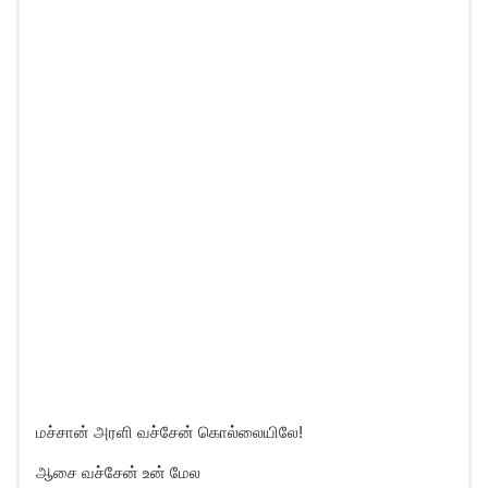
மச்சான் அரளி வச்சேன் கொல்லையிலே!
ஆசை வச்சேன் உன் மேல