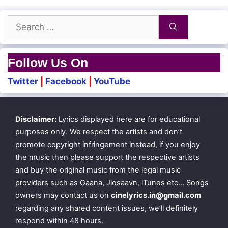
Sonna vaartha ennaachu
Search
Appan pesum pecha kettu
for:
Kaadhu rendum punnaachu
Follow Us On
Twitter
|
Facebook
|
YouTube
Rekkai ellaam vetti puttu
Nikkudhaiyaa pacha kili
Disclaimer:
Lyrics displayed here are for educational
Oorukkulla omalippu
purposes only. We respect the artists and don’t
Vaadudhaiyaa vanji kodi
promote copyright infringement instead, if you enjoy
the music then please support the respective artists
and buy the original music from the legal music
Kattililae thaengi nikkum
providers such as Gaana, Jiosaavn, iTunes etc… Songs
owners may contact us on
cinelyrics.in@gmail.com
Kanneer mattum rendu padi
regarding any shared content issues, we’ll definitely
Kanneer mattum rendu padi
respond within 48 hours.