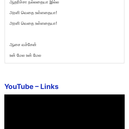
ஆதரிச்சா நல்லதையா இல்ல
அரளி வெதை உள்ளதையா!
அரளி வெதை உள்ளதையா!
ஆசை வச்சேன்
உன் மேல உன் மேல
Aasai Vachen Song Lyrics in
English
Aasa vachen un mela
YouTube –
Links
Machaan arali vachen kollaiyila
Aasa vachen un mela
Machaan arali vachen kollaiyila