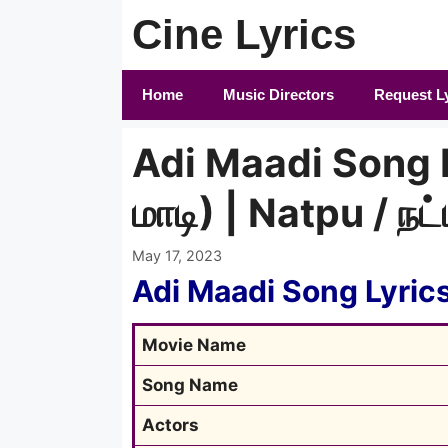
Skip
Cine Lyrics
to
content
Home
Music Directors
Request L
Adi Maadi Song L
மாடி) | Natpu / நட்ப
May 17, 2023
Adi Maadi Song Lyric
Movie Name
Song Name
Actors