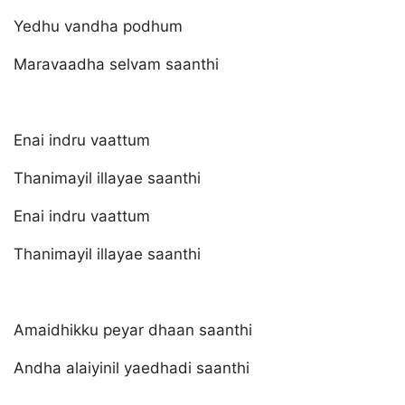
Yedhu vandha podhum
Maravaadha selvam saanthi
Enai indru vaattum
Thanimayil illayae saanthi
Enai indru vaattum
Thanimayil illayae saanthi
Amaidhikku peyar dhaan saanthi
Andha alaiyinil yaedhadi saanthi