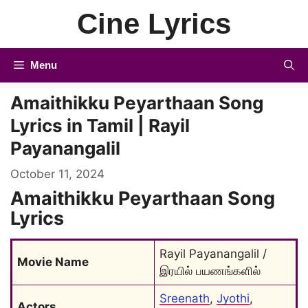
Skip
Cine Lyrics
to
content
Menu
Amaithikku Peyarthaan Song
Lyrics in Tamil | Rayil
Payanangalil
October 11, 2024
Amaithikku Peyarthaan Song
Lyrics
Rayil Payanangalil / 
Movie Name
இரயில் பயணங்களில்
Sreenath
, 
Jyothi
, 
Actors