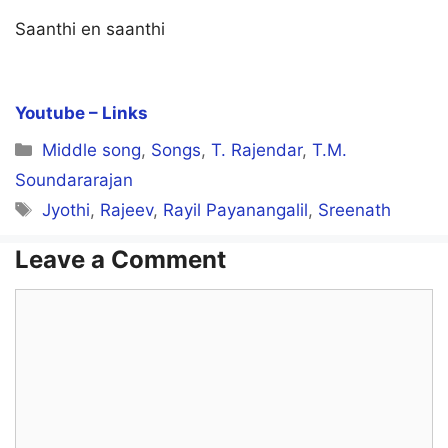
Saanthi en saanthi
Youtube – Links
Categories
Middle song
,
Songs
,
T. Rajendar
,
T.M.
Soundararajan
Tags
Jyothi
,
Rajeev
,
Rayil Payanangalil
,
Sreenath
Leave a Comment
Comment