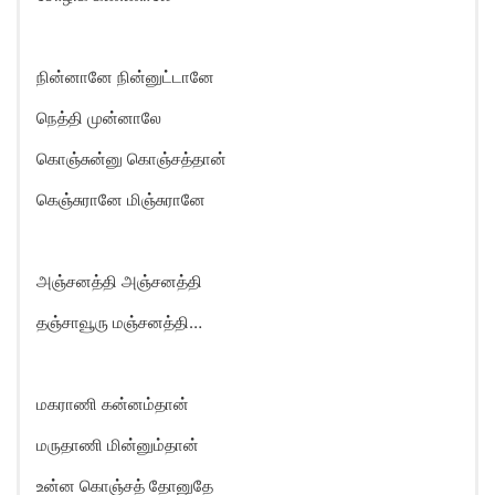
நின்னானே நின்னுட்டானே
நெத்தி முன்னாலே
கொஞ்சுன்னு கொஞ்சத்தான்
கெஞ்சுரானே மிஞ்சுரானே
அஞ்சனத்தி அஞ்சனத்தி
தஞ்சாவூரு மஞ்சனத்தி…
மகராணி கன்னம்தான்
மருதாணி மின்னும்தான்
உன்ன கொஞ்சத் தோனுதே