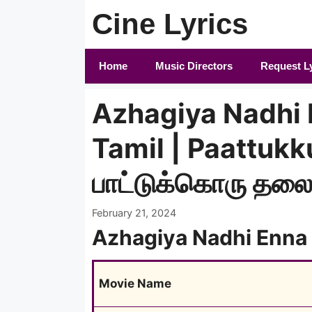
Skip
Cine Lyrics
to
content
Home
Music Directors
Request L
Azhagiya Nadhi 
Tamil | Paattukku
பாட்டுக்கொரு தல
February 21, 2024
Azhagiya Nadhi Enna 
Movie Name