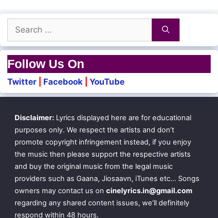
Dho dho dho dho dho dho dho
Dhoda dhoda
Search
for:
Cute-aana pennendraal nee
Queue-vil nilda
Follow Us On
Twitter
|
Facebook
|
YouTube
Dey dey dey dey dey dey
Nee vaada vaada
Disclaimer:
Lyrics displayed here are for educational
Atlantic aasaikuthaan
purposes only. We respect the artists and don’t
promote copyright infringement instead, if you enjoy
Compound gate-aa
the music then please support the respective artists
and buy the original music from the legal music
providers such as Gaana, Jiosaavn, iTunes etc… Songs
Upper birth-lae aval thoonginaal
owners may contact us on
cinelyrics.in@gmail.com
Ullam ketkumae more more
regarding any shared content issues, we’ll definitely
respond within 48 hours.
Apartment-lae aunty pesinaal