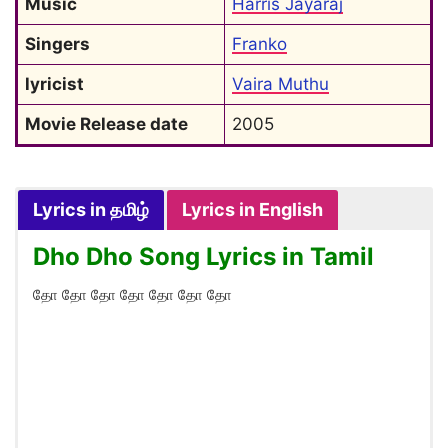
Music
Harris Jayaraj
Singers
Franko
lyricist
Vaira Muthu
Movie Release date
2005
Lyrics in தமிழ்
Lyrics in English
Dho Dho Song Lyrics in Tamil
தோ தோ தோ தோ தோ தோ தோ