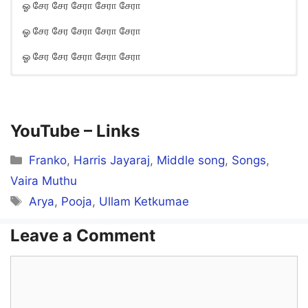
ஓ சேர சேர சேரா சேரா சேரா
ஓ சேர சேர சேரா சேரா சேரா
ஓ சேர சேர சேரா சேரா சேரா
Dho Dho Song Lyrics in English
Dho dho dho dho dho dho dho
YouTube –
Links
Dhoda dhoda
Categories
Cute-aana pennendraal nee
Franko
,
Harris Jayaraj
,
Middle song
,
Songs
,
Vaira Muthu
Queue-vil nilda
Tags
Arya
,
Pooja
,
Ullam Ketkumae
Leave a Comment
Dey dey dey dey dey dey
Nee vaada vaada
Comment
Atlantic aasaikuthaan