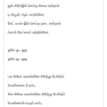
ஐஸ் கிரீம்இல் செய்த சிலை என்றால்
டி ஸ்பூன்-ஆய் மாறிக்கோ
கேட் வாக்-இல் செய்த நடை என்றால்
ப்ளாக் கேட்ஸாய் சுத்திக்கோ
ஓவே ஓ.. ஓஓ
ஓவே ஓ.. ஓஓ
பல கிலோ கணக்கிலே சிரித்து பேசிடும்
பெண்களை நீ நம்பு
சில கிலோ கணக்கிலே சிரித்து பேசிடும்
பெண்ணால் வரும் வம்பு