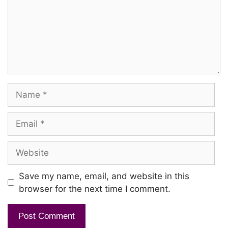
Compound gate-aa
Red apple pola sila pengal
Miga kanivaai pesividum
Pine apple pola pala pengal
Name
Podi mullaai kuthividum
Email
Ada dhinusa dhinusa paarthaal kooda
Website
Kangal ketkumae more more
Ada karuppo sivappo edhu vandhaalum
Save my name, email, and website in this
browser for the next time I comment.
Ullam ketkumae more more