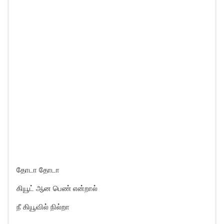
தோடா தோடா
கியூட் ஆன பெண் என்றால்
நீ கியூவில் நில்றா