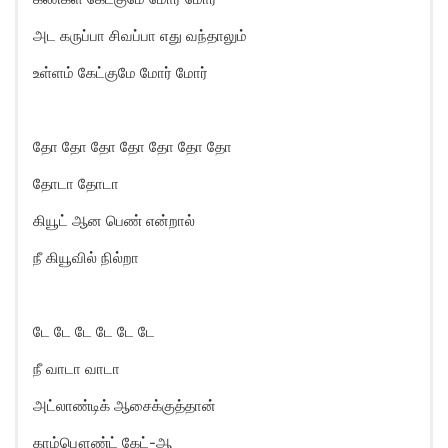
அட கருப்பா சிவப்பா எது வந்தாலும்
உள்ளம் கேட்குமே மோர் மோர்
தோ தோ தோ தோ தோ தோ தோ
தோடா தோடா
கியூட் ஆன பெண் என்றால்
நீ கியூவில் நில்றா
டே டே டே டே டே டே
நீ வாடா வாடா
அட்லாண்டிக் ஆசைக்குத்தான்
காம்பௌண்ட் கேட்-ஆ