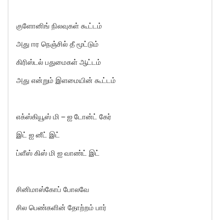
குளோனிங் நிலவுகள் கூட்டம்
அது ஈர நெஞ்சில் தீ மூட்டும்
கிரிஸ்டல் பதுமைகள் ஆட்டம்
அது என்றும் இளமையின் கூட்டம்
எக்ஸ்கியூஸ் மி – ஐ டோன்ட் கேர்
இட் ஐ னீட் இட்
ப்ளீஸ் கிஸ் மி ஐ வாண்ட் இட்
சினிமாஸ்கோப் போலவே
சில பெண்களின் தோற்றம் பார்