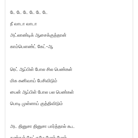
டே டே டே டே டே டே
நீ வாடா வாடா
அட்லாண்டிக் ஆசைக்குத்தான்
காம்பௌண்ட் கேட்-ஆ
ரெட் ஆப்பிள் போல சில பெண்கள்
மிக கனிவாய் பேசிவிடும்
பைன் ஆப்பிள் போல பல பெண்கள்
பொடி முள்ளாய் குத்திவிடும்
அட தினுசா தினுசா பார்த்தால் கூட
கண்கள் கேட்குமே மோர் மோர்