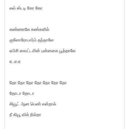
லவ் ஸ்டடி கோ கோ
கண்ணாலே கண்களில்
குளோரோபார்ம் தந்தாளே
ஏபிசி வைட்டமின் புன்னகை பூத்தாலே
ஏ..ஏ.ஏ
தோ தோ தோ தோ தோ தோ தோ
தோடா தோடா
கியூட் ஆன பெண் என்றால்
நீ கியூ வில் நில்றா