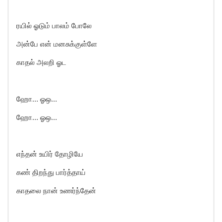
ரயில் ஓடும் பாலம் போலே
அன்பே என் மனசுக்குள்ளே
காதல் அலறி ஓட
ஹாே… ஓஒ…
ஹாே… ஓஒ…
எந்தன் உயிர் தோழியே
கண் திறந்து பார்த்தாய்
காதலை நான் உணர்ந்தேன்