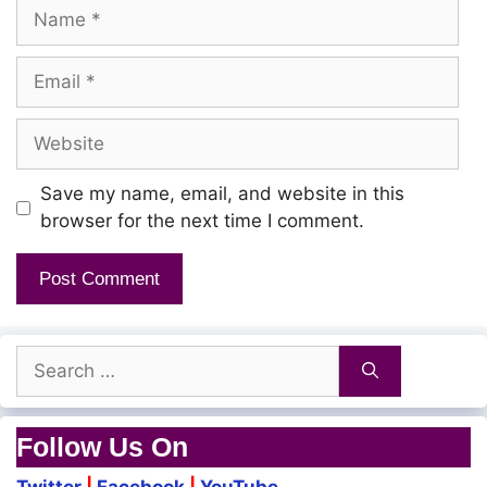
Name
Hoo ooo… hoo ooo….
Email
Endhan uyir thozhiyae
Website
Kann thirandhu paarthaai
Kaadhalai naan unarndhen
Save my name, email, and website in this
browser for the next time I comment.
Netri mudi orathil
En uyirai izhuthaai
Sattendru naan vizhundhen
Search
for:
Un netri suzhiyil sikki
Follow Us On
Un kanna kuzhiyil vikki nindren