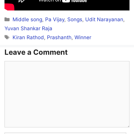
Sattendru naan vizhundhen
Categories
Middle song
,
Pa Vijay
,
Songs
,
Udit Narayanan
,
Oru kanno!
Yuvan Shankar Raja
Tags
Kiran Rathod
,
Prashanth
,
Winner
En vizhiyai keeriyadhae
Maru kanno!
Leave a Comment
En nenjil ooriyadhae
Comment
Rail odum paalam polae
Anbae en manasukkullae
Kaadhal alari oda
Hoo ooo… hoo ooo….