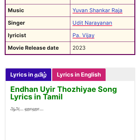
Music
Yuvan Shankar Raja
Singer
Udit Narayanan
lyricist
Pa. Vijay
Movie Release date
2023
Lyrics in தமிழ்
Lyrics in English
Endhan Uyir Thozhiyae Song
Lyrics in Tamil
ஆஅ… ஹாஹா…