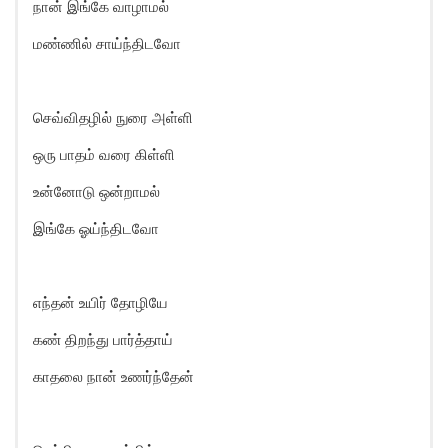
நான் இங்கே வாழாமல்
மண்ணில் சாய்ந்திடவோ
செவ்விதழில் நுரை அள்ளி
ஒரு பாதம் வரை கிள்ளி
உன்னோடு ஒன்றாமல்
இங்கே ஓய்ந்திடவோ
எந்தன் உயிர் தோழியே
கண் திறந்து பார்த்தாய்
காதலை நான் உணர்ந்தேன்