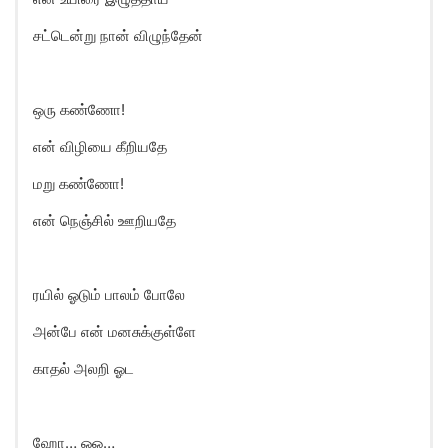
சட்டென்று நான் விழுந்தேன்
ஒரு கண்ணோ!
என் விழியை கீறியதே
மறு கண்ணோ!
என் நெஞ்சில் ஊறியதே
ரயில் ஓடும் பாலம் போலே
அன்பே என் மனசுக்குள்ளே
காதல் அலறி ஓட
ஹாே… ஓஒ…