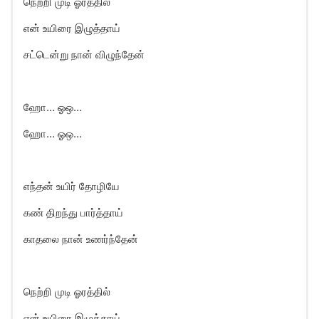
நெற்றி முடி ஓரத்தில்
என் உயிரை இழுத்தாய்
சட்டென்று நான் விழுந்தேன்
ஹாே… ஓஒ…
ஹாே… ஓஒ…
எந்தன் உயிர் தோழியே
கண் திறந்து பார்த்தாய்
காதலை நான் உணர்ந்தேன்
நெற்றி முடி ஓரத்தில்
என் உயிரை இழுத்தாய்