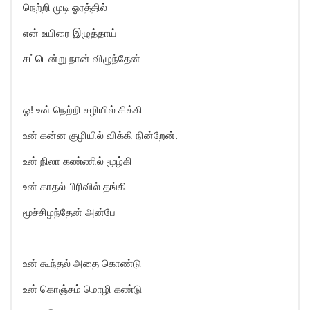
நெற்றி முடி ஓரத்தில்
என் உயிரை இழுத்தாய்
சட்டென்று நான் விழுந்தேன்
ஓ! உன் நெற்றி சுழியில் சிக்கி
உன் கன்ன குழியில் விக்கி நின்றேன்.
உன் நிலா கண்ணில் மூழ்கி
உன் காதல் பிரிவில் தங்கி
மூச்சிழந்தேன் அன்பே
உன் கூந்தல் அதை கொண்டு
உன் கொஞ்சும் மொழி கண்டு