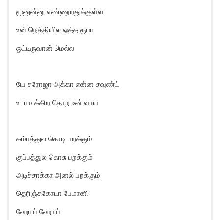
மூனுன்னு எண்ணுறதுக்குள்ள
உன் நெத்தியில ஒத்த ரூபா
ஒட்டிருவான் மெல்ல
யே சரோஜா அக்கா என்ன சவுண்ட்
உடாம க்கிற தொற உன் வாய
கம்பத்துல கொடி பறக்கும்
குப்பத்துல கொசு பறக்கும்
அடிச்சாக்கா அனல் பறக்கும்
தெரிஞ்சுகோடா பேமானி
ஹோய் ஹோய்