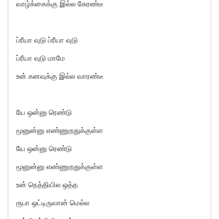
வாழ்க்கைக்கு இல்ல கேரண்டீ
ப்ரீயா வுடு ப்ரீயா வுடு
ப்ரீயா வுடு மாமே
உன் கனவுக்கு இல்ல வாரண்டீ
யே ஒன்னு ரெண்டு
மூனுன்னு எண்ணுறதுக்குள்ள
யே ஒன்னு ரெண்டு
மூனுன்னு எண்ணுறதுக்குள்ள
உன் நெத்தியில ஒத்த
ரூபா ஒட்டிருவான் மெல்ல