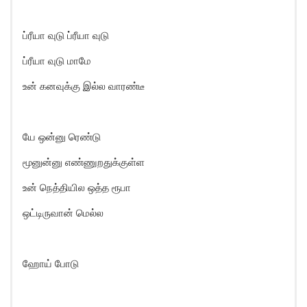
ப்ரீயா வுடு ப்ரீயா வுடு
ப்ரீயா வுடு மாமே
உன் கனவுக்கு இல்ல வாரண்டீ
யே ஒன்னு ரெண்டு
மூனுன்னு எண்ணுறதுக்குள்ள
உன் நெத்தியில ஒத்த ரூபா
ஒட்டிருவான் மெல்ல
ஹோய் போடு