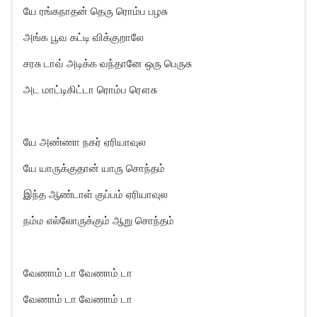
யே ரங்கநாதன் தெரு ரொம்ப பழசு
அங்க பூவ கட்டி விக்குறாலே
சரசு டாவ் அடிக்க வந்தானே ஒரு பெருசு
அட மாட்டிகிட்டா ரொம்ப ரௌசு
யே அண்ணா நகர் ஏரியாவுல
யே யாருக்குதான் யாரு சொந்தம்
இந்த ஆண்டாள் குப்பம் ஏரியாவுல
நம்ம எல்லோருக்கும் ஆறு சொந்தம்
வேணாம் டா வேணாம் டா
வேணாம் டா வேணாம் டா