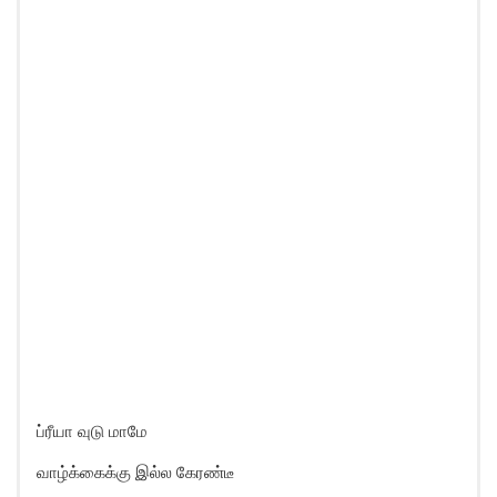
ப்ரீயா வுடு மாமே
வாழ்க்கைக்கு இல்ல கேரண்டீ