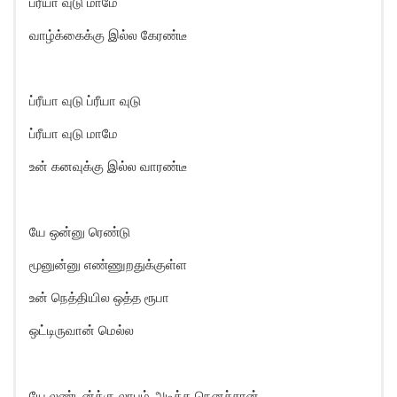
ப்ரீயா வுடு மாமே
வாழ்க்கைக்கு இல்ல கேரண்டீ
ப்ரீயா வுடு ப்ரீயா வுடு
ப்ரீயா வுடு மாமே
உன் கனவுக்கு இல்ல வாரண்டீ
யே ஒன்னு ரெண்டு
மூனுன்னு எண்ணுறதுக்குள்ள
உன் நெத்தியில ஒத்த ரூபா
ஒட்டிருவான் மெல்ல
யே லண்டன்க்கு லாபம் அடிக்க நெனச்சான்