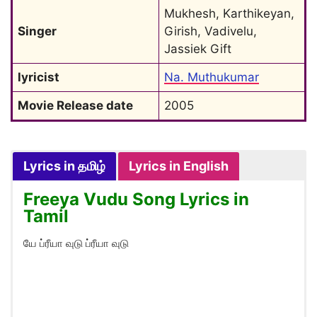
Mukhesh, Karthikeyan, 
Singer
Girish, Vadivelu, 
Jassiek Gift
lyricist
Na. Muthukumar
Movie Release date
2005
Lyrics in தமிழ்
Lyrics in English
Freeya Vudu Song Lyrics in
Tamil
யே ப்ரீயா வுடு ப்ரீயா வுடு