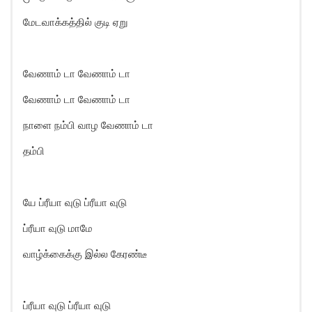
மேடவாக்கத்தில் குடி ஏறு
வேணாம் டா வேணாம் டா
வேணாம் டா வேணாம் டா
நாளை நம்பி வாழ வேணாம் டா
தம்பி
யே ப்ரீயா வுடு ப்ரீயா வுடு
ப்ரீயா வுடு மாமே
வாழ்க்கைக்கு இல்ல கேரண்டீ
ப்ரீயா வுடு ப்ரீயா வுடு