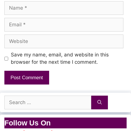
Name
Athu maatum thaan unakku sondham
Nalaikku time varumo
Email
Athu yaarukku thaan enna theriyum
Website
Vanaamda vanaamda
Save my name, email, and website in this
Vanaam da vanaam da
browser for the next time I comment.
Naalai nambi vaazha vanaam da thambi
Yeah freeya vudu freeya vudu
Search
Freeya vudu maamae
for:
Vaazhkaiku illai guarantee
Follow Us On