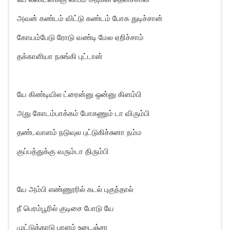
அவன் கண்டம் விட்டு கண்டம் போக துடிச்சான்
கோயம்பேடு ரோடு வண்டி மேல ஏறிச்சாம்
தக்காளியா நசுங்கி புட்டான்
யே கிண்டியில ட்ரைன்னு ஒன்னு கிளம்பி
அது கோடம்பாக்கம் போகணும் டா விரும்பி
தண்டவாளம் நடுவுல புட்டுகிச்சுனா நம்ம
குப்பத்துக்கு வரும்டா திரும்பி
யே அம்பி எண்ணூரில் கடல் புகுந்தால்
நீ பெரம்பூரில் குடிசை போடு யே
முட்டுக்காடு பாளம் உடைஞ்சா