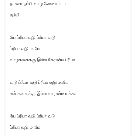
நாளை நம்பி வாழ வேணாம் டா
தம்பி
யே ப்ரீயா வுடு ப்ரீயா வுடு
ப்ரீயா வுடு மாமே
வாழ்க்கைக்கு இல்ல கேரண்டீ ப்ரீயா
வுடு ப்ரீயா வுடு ப்ரீயா வுடு மாமே
உன் கனவுக்கு இல்ல வாரண்டீ யக்கா
யே ப்ரீயா வுடு ப்ரீயா வுடு
ப்ரீயா வுடு மாமே