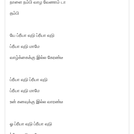
நாளை நம்பி வாழ வேணாம் டா
தம்பி
யே ப்ரீயா வுடு ப்ரீயா வுடு
ப்ரீயா வுடு மாமே
வாழ்க்கைக்கு இல்ல கேரண்டீ
ப்ரீயா வுடு ப்ரீயா வுடு
ப்ரீயா வுடு மாமே
உன் கனவுக்கு இல்ல வாரண்டீ
ஓ ப்ரீயா வுடு ப்ரீயா வுடு