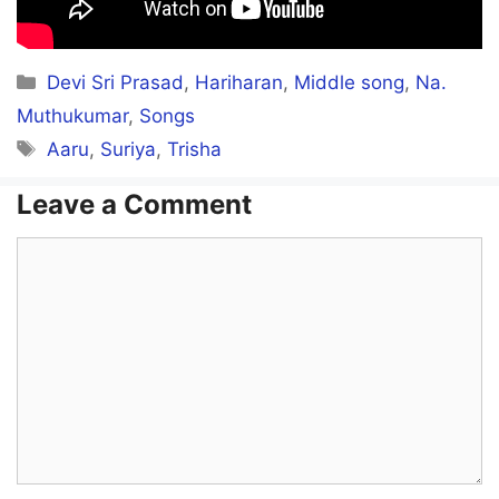
Ennurathukulla
Un nethiyila otha rooba
Categories
Devi Sri Prasad
,
Hariharan
,
Middle song
,
Na.
Ottiruvaan mella
Muthukumar
,
Songs
Tags
Aaru
,
Suriya
,
Trisha
Hoi podu
Leave a Comment
Comment
Yeah onnu rendu moonunnu
Ennurathukulla
Un nethiyila otha rooba
Ottiruvaan mella
Innaki time varutho