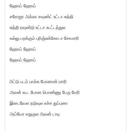
ஹோய் ஹோய்
சரோஜா அக்கா சவுண்ட் உட்டா சுத்தி
சுத்தி ரவுண்டு உட்டா கூட்டத்துல
கல்லு பறக்கும் புரிஞ்சுக்கோடா சோமாரி
ஹோய் ஹோய்
ஹோய் ஹோய்
பிட்டு படம் பாக்க போனான் மாரி
அவன் கூட போன பொண்ணு பேரு மேரி
இடைவேள நடுவுல எச்ச துப்புனா
அய்யோ எதுருல அவன் டாடி