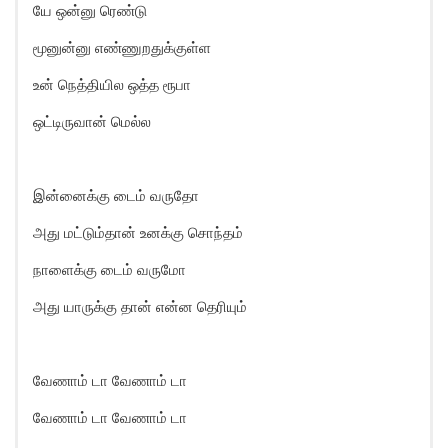
யே ஒன்னு ரெண்டு
மூனுன்னு எண்ணுறதுக்குள்ள
உன் நெத்தியில ஒத்த ரூபா
ஒட்டிருவான் மெல்ல
இன்னைக்கு டைம் வருதோ
அது மட்டும்தான் உனக்கு சொந்தம்
நாளைக்கு டைம் வருமோ
அது யாருக்கு தான் என்ன தெரியும்
வேணாம் டா வேணாம் டா
வேணாம் டா வேணாம் டா