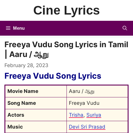
Skip
Cine Lyrics
to
content
Menu
Freeya Vudu Song Lyrics in Tamil
| Aaru / ஆறு
February 28, 2023
Freeya Vudu Song Lyrics
Movie Name
Aaru / ஆறு
Song Name
Freeya Vudu
Actors
Trisha
, 
Suriya
Music
Devi Sri Prasad