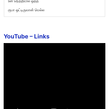
உன் நெத்தியில ஒத்த
ரூபா ஒட்டிருவான் மெல்ல
Freeya Vudu Song Lyrics in
English
Yeah freeya vudu freeya vudu
YouTube –
Links
Freeya vudu maamae
Vaazhkaiku illai guarantee
Freeya vudu freeya vudu
Freeya vudu maamae
Un kanavukku illa warranty
Yeah onnu rendu moonunnu