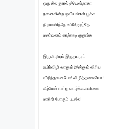
ஒரு சில தூரல் தீயென்றாகா
நனைகின்ற ஓவியங்கள் பூக்க
நிறமணிந்தே உயிரெழுந்தே
மலர்வனம் காற்றாடி குலுங்க
இருவிழியும் இருதயமும்
உயிர்விழி வானும் இன்னும் விரிய
விரிந்தனையோ! விழித்தனையோ!
கீழ்மேல் என்று வாழ்க்கையினை
மாற்றி போகும் புயலே!