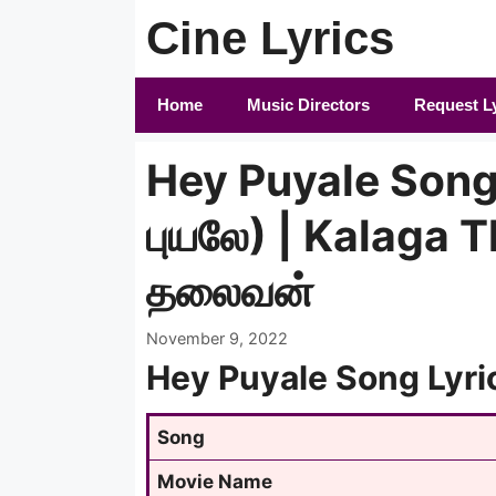
Skip
Cine Lyrics
to
content
Home
Music Directors
Request L
Hey Puyale Song 
புயலே) | Kalaga T
தலைவன்
November 9, 2022
Hey Puyale Song Lyri
Song
Movie Name