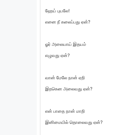
ஹேய் புயலே!
எனை நீ கலைப்பது ஏன்?
ஓர் அலையாய் இதயம்
எழுவது ஏன்?
வான் மேலே நான் ஏறி
இறகென அலைவது ஏன்?
என் பாதை நான் மாறி
இனிமையில் தொலைவது ஏன்?