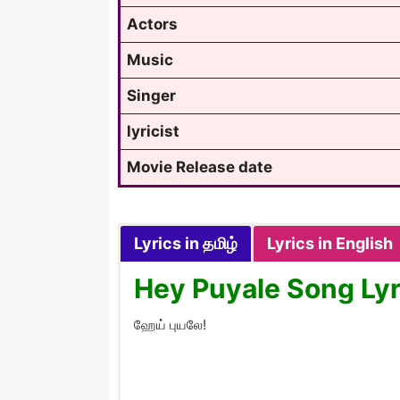
Actors
Music
Singer
lyricist
Movie Release date
Lyrics in தமிழ்
Lyrics in English
Hey Puyale Song Lyri
ஹேய் புயலே!