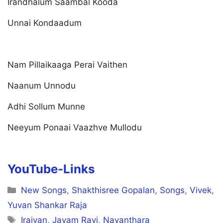
Irandhalum Saambal Kooda
Unnai Kondaadum
Nam Pillaikaaga Perai Vaithen
Naanum Unnodu
Adhi Sollum Munne
Neeyum Ponaai Vaazhve Mullodu
YouTube-Links
Categories
New Songs
,
Shakthisree Gopalan
,
Songs
,
Vivek
,
Yuvan Shankar Raja
Tags
Iraivan
,
Jayam Ravi
,
Nayanthara