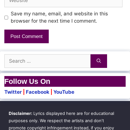
Save my name, email, and website in this
browser for the next time I comment.
Search
for:
Follow Us On
Twitter
|
Facebook
|
YouTube
Disclaimer:
Lyrics displayed here are for educational
purposes only. We respect the artists and don’t
promote copyright infringement instead, if you enjoy