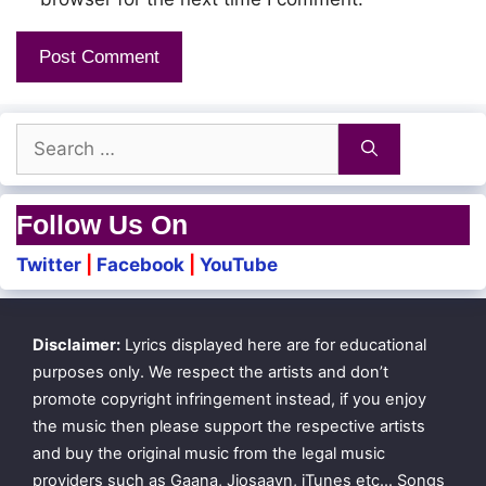
Dhega sugaththil kavanam
Kaattu vazhiyil payanam
Search
Gangai nadhikku
for:
Mannil anaiyaa…
Follow Us On
Twitter
|
Facebook
|
YouTube
Ilamaiyenum poongaatru
Disclaimer:
Lyrics displayed here are for educational
Angam muzhudhum
purposes only. We respect the artists and don’t
Pongum ilamai
promote copyright infringement instead, if you enjoy
the music then please support the respective artists
Idham padhamaai thondra
and buy the original music from the legal music
Alli anaiththa kaigal
providers such as Gaana, Jiosaavn, iTunes etc… Songs