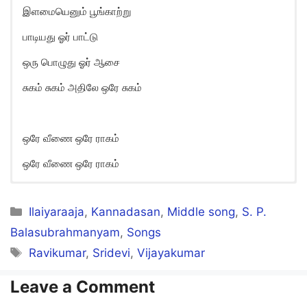
இளமையெனும் பூங்காற்று
பாடியது ஓர் பாட்டு
ஒரு பொழுது ஓர் ஆசை
சுகம் சுகம் அதிலே ஒரே சுகம்
ஒரே வீணை ஒரே ராகம்
ஒரே வீணை ஒரே ராகம்
Ilamai Enum Poongaatru Song
Lyrics in English
Categories
Ilaiyaraaja
,
Kannadasan
,
Middle song
,
S. P.
Balasubrahmanyam
,
Songs
Ilamaiyenum poongaatru
Tags
Ravikumar
,
Sridevi
,
Vijayakumar
Paadiyadhu oru paattu
Oru pozhudu oru aasai
Leave a Comment