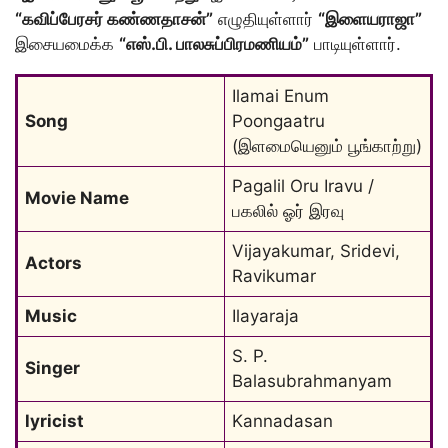
“கவிப்பேரசர் கண்ணதாசன்”
எழுதியுள்ளார்
“இளையராஜா”
இசையமைக்க
“எஸ்.பி. பாலசுப்பிரமணியம்”
பாடியுள்ளார்.
Ilamai Enum 
Song
Poongaatru 
(இளமையெனும் பூங்காற்று
)
Pagalil Oru Iravu / 
Movie Name
பகலில் ஓர் இரவு
Vijayakumar, Sridevi, 
Actors
Ravikumar
Music
Ilayaraja
S. P. 
Singer
Balasubrahmanyam
lyricist
Kannadasan