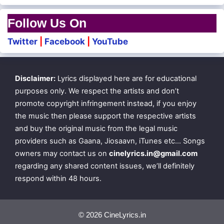
Ullam Sendha Ellaam Maarum
Follow Us On
Ullam Sendha Ellaam Maarum
Twitter
|
Facebook
|
YouTube
Nanja Punja Renda Nogum
Disclaimer:
Lyrics displayed here are for educational
Ellum Nellum Onna Vaazhum
purposes only. We respect the artists and don’t
Ullam Sendha Ellaam Maarum
promote copyright infringement instead, if you enjoy
the music then please support the respective artists
and buy the original music from the legal music
La LaLa Laaa La
providers such as Gaana, Jiosaavn, iTunes etc… Songs
owners may contact us on
cinelyrics.in@gmail.com
La LaLa Laaa La
regarding any shared content issues, we’ll definitely
La LaLa Laaa La
respond within 48 hours.
Ey Kichu Kichu Thaambalam
© 2026 CineLyrics.in