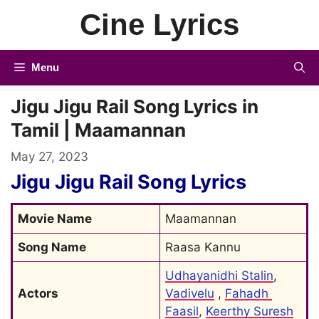
Skip
Cine Lyrics
to
content
Menu
Jigu Jigu Rail Song Lyrics in
Tamil | Maamannan
May 27, 2023
Jigu Jigu Rail Song Lyrics
Movie Name
Maamannan
Song Name
Raasa Kannu
Udhayanidhi Stalin
, 
Actors
Vadivelu
 , 
Fahadh 
Faasil
, 
Keerthy Suresh