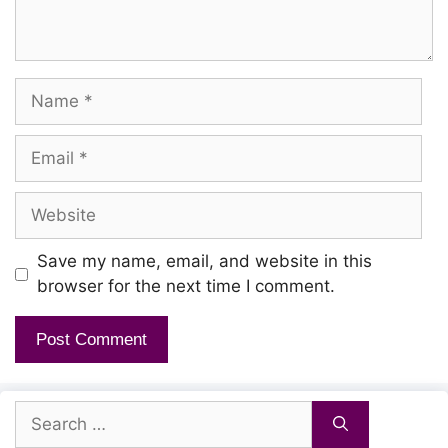
Nanba Nanba
Name
Eyyy Lambaa
Lamba Lamba
Email
Eley Nanba
Website
Nanba Nanba
Nee Themba
Save my name, email, and website in this
Themba Themba
browser for the next time I comment.
Yeru Nanba
Nanba Nanba
Search
Ellaam Maarum Ellaam Maarum
for: