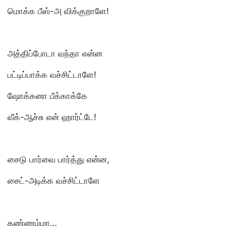
மொக்க பீஸ்-அ விக்குறாளே!
அத்திப்போடா வந்தா என்ன
பட்டிப்பாக்க வச்சிட்டாளே!
ஷோக்கனா பீக்காக்கே
வீக்-ஆச்சு என் ஹார்ட்டே!
சைடு பார்வை பார்த்து என்ன,
சைட்-அடிக்க வச்சிட்டாளே
கண்ணம்மா…