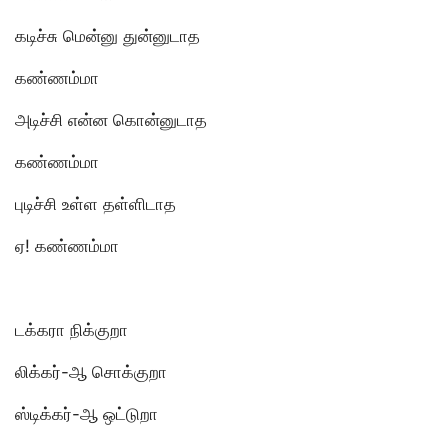
கடிச்சு மென்னு துன்னுடாத
கண்ணம்மா
அடிச்சி என்ன கொன்னுடாத
கண்ணம்மா
புடிச்சி உள்ள தள்ளிடாத
ஏ! கண்ணம்மா
டக்கரா நிக்குறா
லிக்கர்-ஆ சொக்குறா
ஸ்டிக்கர்-ஆ ஒட்டுறா