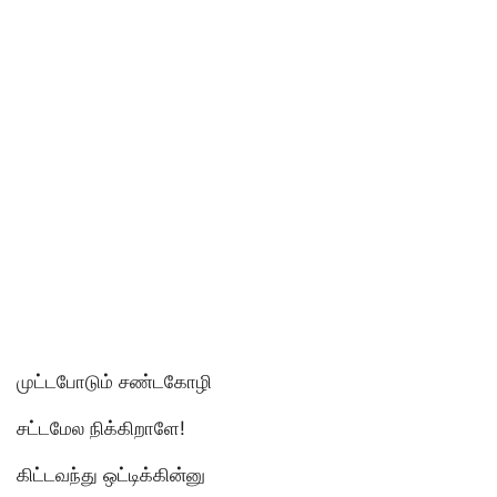
முட்டபோடும் சண்டகோழி
சட்டமேல நிக்கிறாளே!
கிட்டவந்து ஒட்டிக்கின்னு