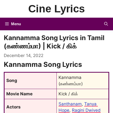
Skip
Cine Lyrics
to
content
Menu
Kannamma Song Lyrics in Tamil
(கண்ணம்மா) | Kick / கிக்
December 14, 2022
Kannamma Song Lyrics
Kannamma 
Song
(கண்ணம்மா)
Movie Name
Kick / கிக்
Santhanam
, 
Tanya 
Actors
Hope
, 
Ragini Dwived