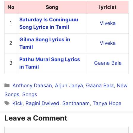
No
Song
lyricist
Saturday Is Cominguuu
1
Viveka
Song Lyrics in Tamil
Gilma Song Lyrics in
2
Viveka
Tamil
Pathu Murai Song Lyrics
3
Gaana Bala
in Tamil
Categories
Anthony Daasan
,
Arjun Janya
,
Gaana Bala
,
New
Songs
,
Songs
Tags
Kick
,
Ragini Dwived
,
Santhanam
,
Tanya Hope
Leave a Comment
Comment