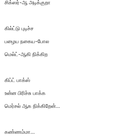
சிக்ஸர்-ஆ அடிக்குறா
கில்ட்டு புடிச்ச
பழைய நகைய-போல
மெல்ட்-ஆகி நிக்கிற
கிப்ட் பாக்ஸ்
உன்ன பிரிச்சு பாக்க
மெர்சல் ஆக நிக்கிறேன்…
கண்ணம்மா…