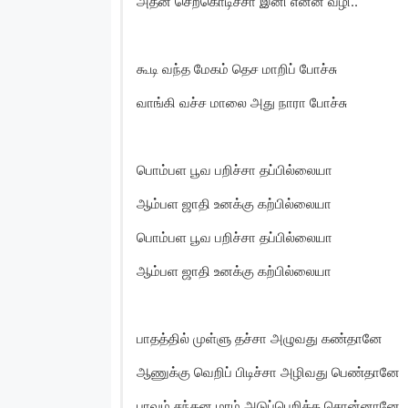
அதன் செறகொடிச்சா இனி என்ன வழி..
கூடி வந்த மேகம் தெச மாறிப் போச்சு
வாங்கி வச்ச மாலை அது நாரா போச்சு
பொம்பள பூவ பறிச்சா தப்பில்லையா
ஆம்பள ஜாதி உனக்கு கற்பில்லையா
பொம்பள பூவ பறிச்சா தப்பில்லையா
ஆம்பள ஜாதி உனக்கு கற்பில்லையா
பாதத்தில் முள்ளு தச்சா அழுவது கண்தானே
ஆணுக்கு வெறிப் பிடிச்சா அழிவது பெண்தானே
பாவம் சந்தன மரம் அடுப்பெறிக்க சொன்னானே