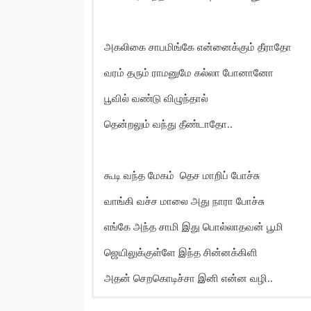
அகலிகை சாபமிங்கே என்னைக்கும் தீராதோ
வரம் தரும் ராமனுமே கல்லா போனானோ
பூவில் வண்டு விழுந்தால்
தென்றலும் வந்து தீண்டாதோ..
கூடி வந்த மேகம் தெச மாறிப் போச்சு
வாங்கி வச்ச மாலை அது நாரா போச்சு
எங்கே அந்த சாமி இது பொல்லாதவன் பூமி
ஜெயிலுக்குள்ளே இந்த சின்னக்கிளி
அதன் செறகொடிச்சா இனி என்ன வழி..
Koodi Vantha Megam 