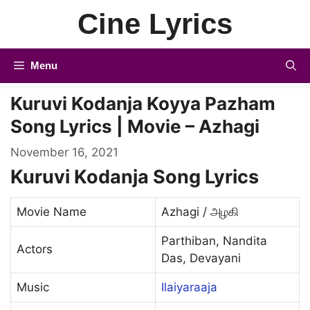
Skip
Cine Lyrics
to
content
Menu
Kuruvi Kodanja Koyya Pazham
Song Lyrics | Movie – Azhagi
November 16, 2021
Kuruvi Kodanja Song Lyrics
Movie Name
Azhagi / அழகி
Parthiban, Nandita
Actors
Das, Devayani
Music
Ilaiyaraaja