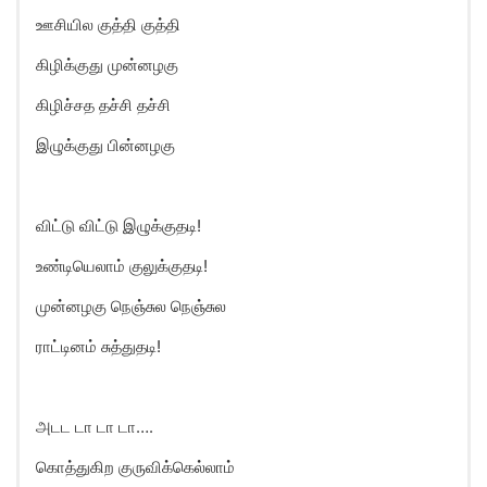
ஊசியில குத்தி குத்தி
கிழிக்குது முன்னழகு
கிழிச்சத தச்சி தச்சி
இழுக்குது பின்னழகு
விட்டு விட்டு இழுக்குதடி!
உண்டியெலாம் குலுக்குதடி!
முன்னழகு நெஞ்சுல நெஞ்சுல
ராட்டினம் சுத்துதடி!
அடட டா டா டா….
கொத்துகிற குருவிக்கெல்லாம்