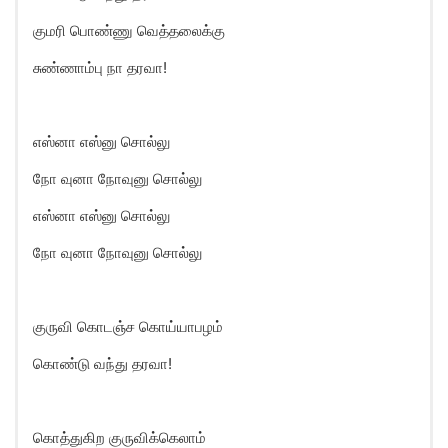
குமரி பொண்ணு வெத்தலைக்கு
சுண்ணாம்பு நா தரவா!
எஸ்னா எஸ்னு சொல்லு
நோ வுனா நோவுனு சொல்லு
எஸ்னா எஸ்னு சொல்லு
நோ வுனா நோவுனு சொல்லு
குருவி கொடஞ்ச கொய்யாபழம்
கொண்டு வந்து தரவா!
கொத்துகிற குருவிக்கெலாம்