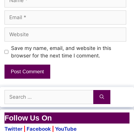
Konjam Nee Thaliye! Nillu
Email
Konjina Kothidum Mullu
Website
Kothugira Kuruvikellam
Save my name, email, and website in this
Goyapazham Naana?
browser for the next time I comment.
Ennudaiya Vethalaiku
Sunambu Thaan Vena
Search
Muzhichi Muzhichi Parkudhadi!
for:
Un Kaiyil Irukura Mosakutti
Follow Us On
Muzhikuthadi!
Twitter
|
Facebook
|
YouTube
Kotta Kotta Muzhikuthadi!