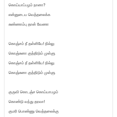
கொய்யாப்பழம் நானா?
என்னுடைய வெத்தலைக்க
சுண்ணாம்பு தான் வேணா
கொஞ்சம் நீ தள்ளியே! நில்லு
கொஞ்சுனா குத்திடும் முள்ளு
கொஞ்சம் நீ தள்ளியே! நில்லு
கொஞ்சுனா குத்திடும் முள்ளு
குருவி கொடஞ்ச கொய்யாபழம்
கொண்டு வந்து தரவா!
குமரி பொண்ணு வெத்தலைக்கு