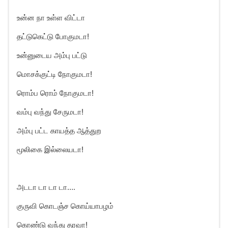
உன்ன நா உள்ள விட்டா
தட்டுகெட்டு போகுமடா!
உன்னுடைய அம்பு பட்டு
மொசக்குட்டி நோகுமடா!
ரொம்ப ரொம் நோகுமடா!
வம்பு வந்து சேருமடா!
அம்பு பட்ட காயத்த ஆத்துற
மூலிகை இல்லையடா!
அடடா டா டா டா….
குருவி கொடஞ்ச கொய்யாபழம்
கொண்டு வந்து தரவா!