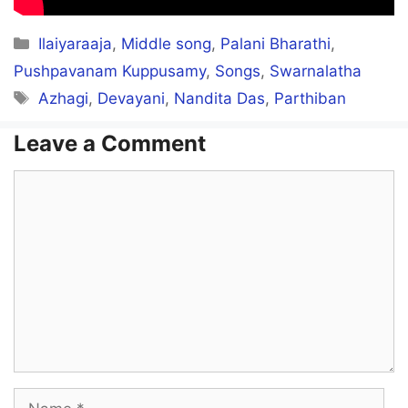
Yesunna Yesnu Sollu
Categories
Ilaiyaraaja
,
Middle song
,
Palani Bharathi
,
No Vunna Nonu Sollu
Pushpavanam Kuppusamy
,
Songs
,
Swarnalatha
Tags
Azhagi
,
Devayani
,
Nandita Das
,
Parthiban
Aah Aahn Aah Aahn
Leave a Comment
Comment
Kothugira Kuruvikellam
Goyapazham Naana?
Ennudaiya Vethalaiku
Sunambu Thaan Vena!
Konjam Nee Thaliye! Nillu
Name
Konjina Kothidum Mullu