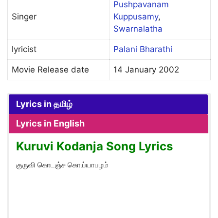
Pushpavanam
Singer
Kuppusamy
,
Swarnalatha
lyricist
Palani Bharathi
Movie Release date
14 January 2002
Lyrics in தமிழ்
Lyrics in English
Kuruvi Kodanja Song Lyrics
குருவி கொடஞ்ச கொய்யாபழம்