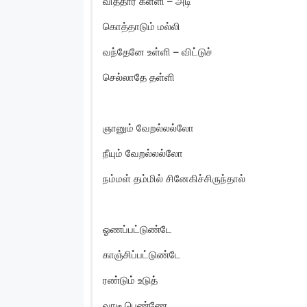
வித்தார கள்ளி – அடி
கொத்தாடும் மல்லி
வந்தேனே உள்ளி – விட்டுச்
செல்லாதே தள்ளி
ஞானும் வேறல்லல்லோ
நீயும் வேறல்லல்லோ
நம்மள் தம்மில் சினேகிச்சிருந்தால்
ஓணப்பட்டுண்டே
காஞ்சிப்பட்டுண்டே
ரண்டும் உடுத்
வாடீ பெண்ணே