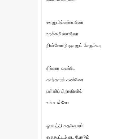
ஊனுமில்லல்லாவோ
உறக்கமில்லாவோ
நின்னோடு ஞானும் சேரும்வர
ரீங்கார வண்டே
காந்தாரக் கண்ணே
பள்ளிப் பிறாவினில்
உம்மயல்லோ
ஓரகத்தி கதவோரம்
ஒருகூட்டம் கட போடும்