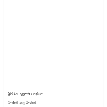
இங்கே மனுசன் யாரப்பா
கேள்வி ஒரு கேள்வி