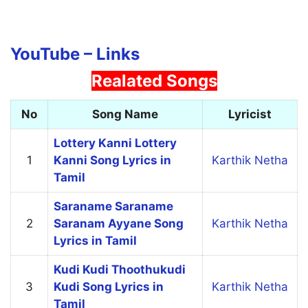
Sudalamadappa Inke Song
Lyrics in English
A… sodalamaadappaa
YouTube –
Links
Inge manusan yaarappaa
Realated Songs
Kelvi oru kelvi
No
Song Name
Lyricist
Pala naalaa irukke
Lottery Kanni Lottery
1
Kanni Song Lyrics in
Karthik Netha
A… ethiri yaarappaa
Tamil
Inge uravu yaarappaa
Saraname Saraname
2
Saranam Ayyane Song
Karthik Netha
Saami ada saami
Lyrics in Tamil
Perum paada irukke
Kudi Kudi Thoothukudi
3
Kudi Song Lyrics in
Karthik Netha
Neethi katha kettu valarnththu ethukku
Tamil