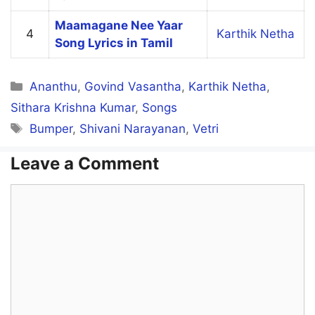
Pallikalil paadam nooru ethukku
Maamagane Nee Yaar
4
Karthik Netha
Song Lyrics in Tamil
Panaththil ulage suzhalum poluthu
Karunai ethukku karumam ethukku
Categories
Ananthu
,
Govind Vasantha
,
Karthik Netha
,
Sithara Krishna Kumar
,
Songs
Thiyaagiyarin veettil enna irukku
Tags
Bumper
,
Shivani Narayanan
,
Vetri
Varumaiyudan vasavum veruppum irukku
Leave a Comment
Manitha manamo puluththu kedakku
Comment
Paavam indha paasam mayangi kedakku
Kaasu irukkum idame thirukkoyil
Manthirangal ethukku verum vaayil
Saami irukkum idaththil ellaam