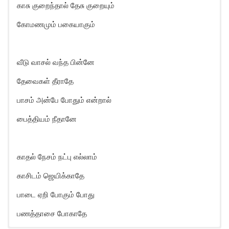
காசு குறைந்தால் தேசு குறையும்
கோமணமும் பகையாகும்
வீடு வாசல் வந்த பின்னே
தேவைகள் தீராதே
பாசம் அன்பே போதும் என்றால்
பைத்தியம் நீதானே
காதல் நேசம் நட்பு எல்லாம்
காசிடம் ஜெயிக்காதே
பாடை ஏறி போகும் போது
பணத்தாசை போகாதே