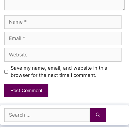
Undiyal valarnthirukku
Name
Perarivin mannan enraalum
Email
Maanudaththin thozhan aanaalum
Kaasu kurainthaal thesu kuraiyum
Website
Komanamum pagaiyaakum
Save my name, email, and website in this
browser for the next time I comment.
Veedu vaasal vantha pinne
Thevaigal theeraathe
Paasam anbe pothum enraal
Search
Paiththiyam neethaane
for: